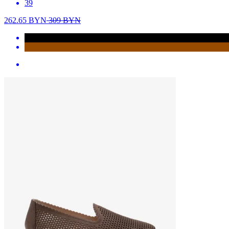
39
262.65
BYN
309
BYN