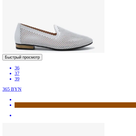
Быстрый просмотр
36
37
39
365
BYN