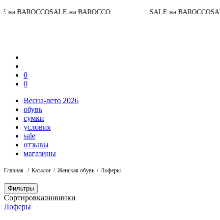
OCCO
SALE на BAROCCO
SALE на BAROCCO
SALE на BAR
0
0
Весна-лето 2026
обувь
сумки
условия
sale
отзывы
магазины
Главная
Каталог
Женская обувь
Лоферы
Фильтры
Сортировка:
новинки
Лоферы