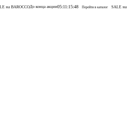
05
:
11
:
15
:
48
До конца акции
OCCO
SALE на BAROCCO
Перейти в каталог