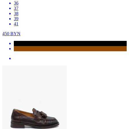
36
37
38
39
41
450
BYN