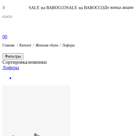
04
:
05
:
36
:
32
До конца акции
SALE на BAROCCO
SALE на BAROCCO
П
0
0
Главная
Каталог
Женская обувь
Лоферы
Фильтры
Сортировка:
новинки
Лоферы