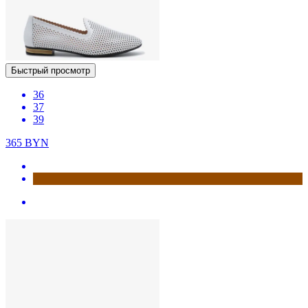
Быстрый просмотр
36
37
39
365
BYN