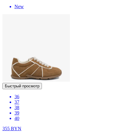
New
Быстрый просмотр
36
37
38
39
40
355
BYN