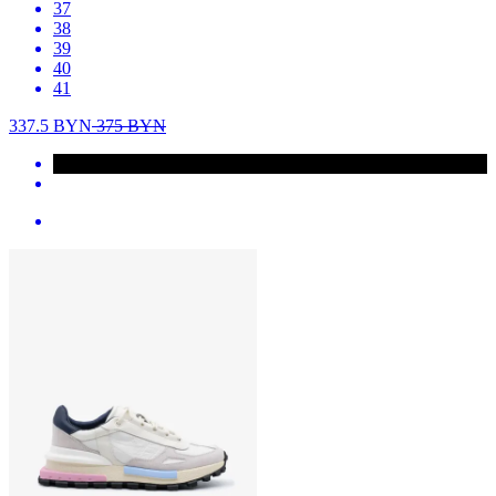
37
38
39
40
41
337.5
BYN
375
BYN