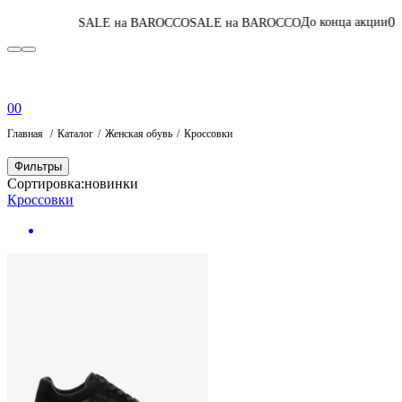
05
:
03
:
25
:
44
До конца акции
SALE на BAROCCO
SALE на BAROCCO
Пе
0
0
Главная
Каталог
Женская обувь
Кроссовки
Фильтры
Сортировка:
новинки
Кроссовки