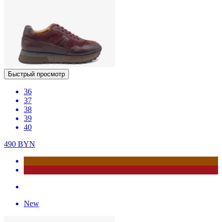
Быстрый просмотр
36
37
38
39
40
490
BYN
New