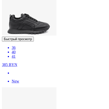
Быстрый просмотр
36
40
41
385
BYN
New