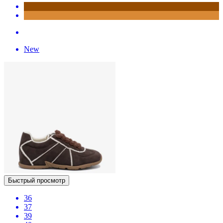
New
Быстрый просмотр
36
37
39