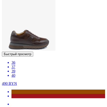
Быстрый просмотр
36
37
39
40
490
BYN