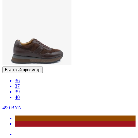
Быстрый просмотр
36
37
39
40
490
BYN