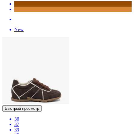
New
Быстрый просмотр
36
37
39