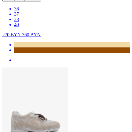
36
37
38
40
270
BYN
360
BYN