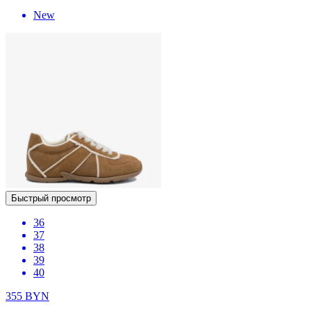
New
Быстрый просмотр
36
37
38
39
40
355
BYN