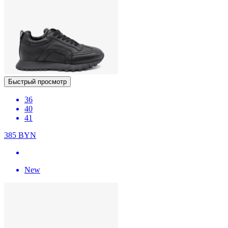
Быстрый просмотр
36
40
41
385
BYN
New