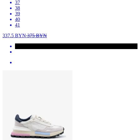
37
38
39
40
41
337.5
BYN
375
BYN