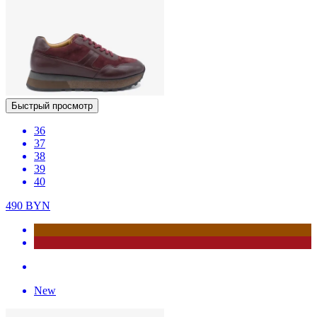
Быстрый просмотр
36
37
38
39
40
490
BYN
New