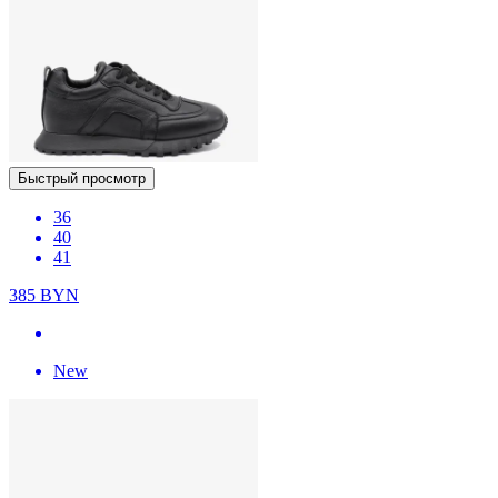
Быстрый просмотр
36
40
41
385
BYN
New