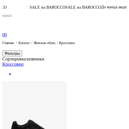
05
:
11
:
26
:
56
До конца акции
SALE на BAROCCO
SALE на BAROCCO
0
0
Главная
Каталог
Женская обувь
Кроссовки
Фильтры
Сортировка:
новинки
Кроссовки