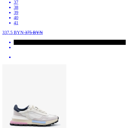
37
38
39
40
41
337.5
BYN
375
BYN