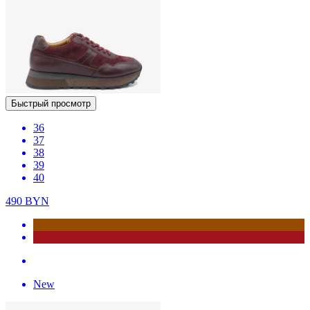
Быстрый просмотр
36
37
38
39
40
490
BYN
New