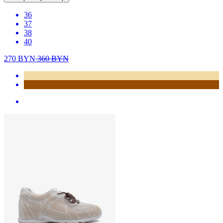
36
37
38
40
270
BYN
360
BYN