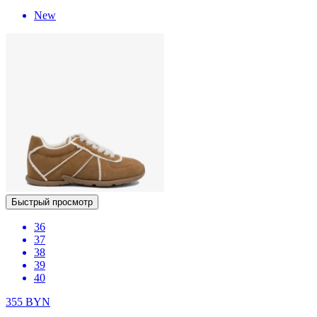
New
Быстрый просмотр
36
37
38
39
40
355
BYN