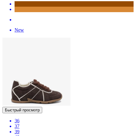
New
Быстрый просмотр
36
37
39