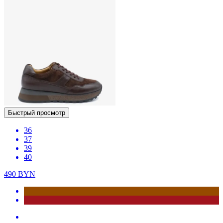
Быстрый просмотр
36
37
39
40
490
BYN