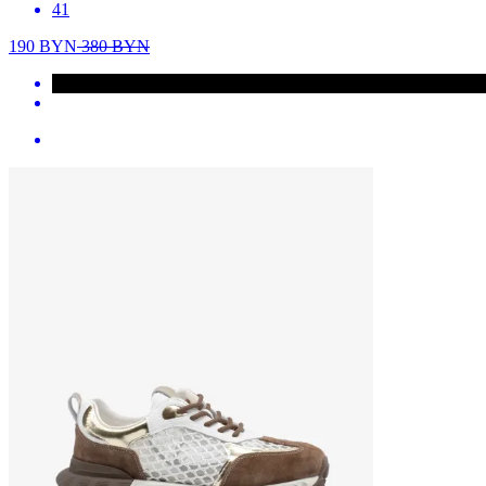
41
190
BYN
380
BYN