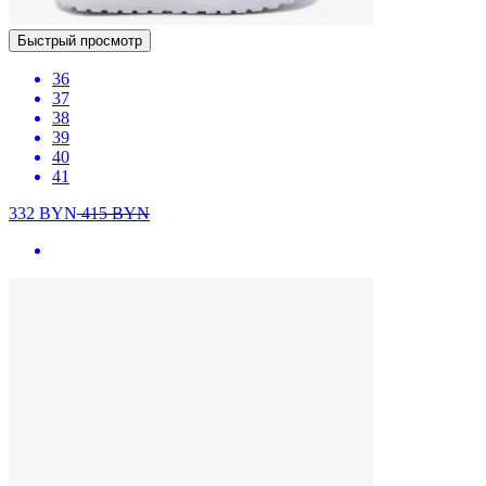
Быстрый просмотр
36
37
38
39
40
41
332
BYN
415
BYN