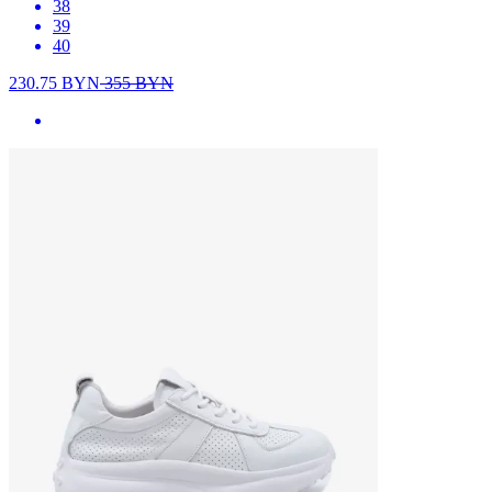
38
39
40
230.75
BYN
355
BYN