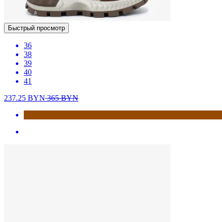
Быстрый просмотр
36
38
39
40
41
237.25
BYN
365
BYN