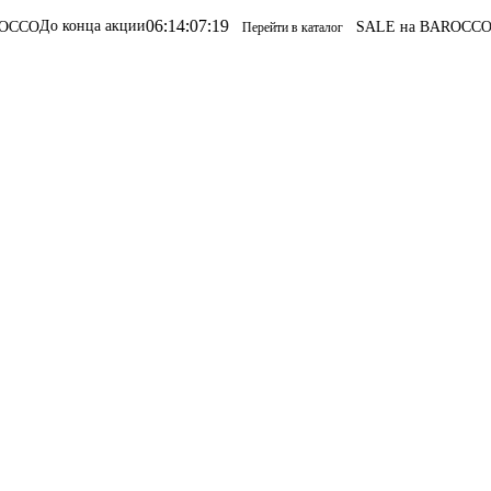
06
:
14
:
07
:
19
 конца акции
SALE на BAROCCO
SALE н
Перейти в каталог