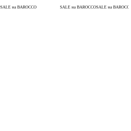
До конц
а BAROCCO
SALE на BAROCCO
SALE на BAROCCO