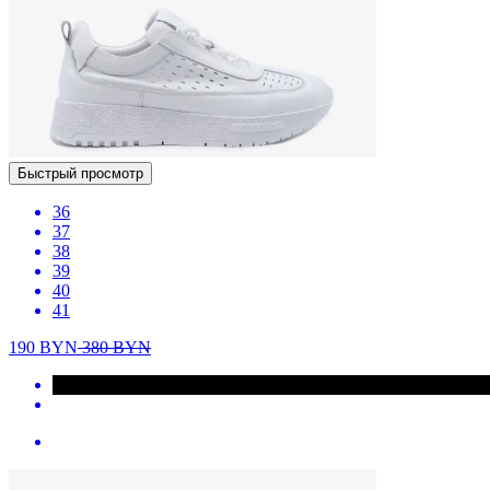
Быстрый просмотр
36
37
38
39
40
41
190
BYN
380
BYN