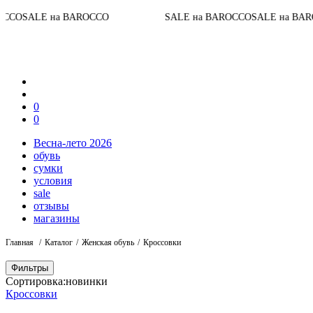
До
LE на BAROCCO
SALE на BAROCCO
SALE на BAROCCO
0
0
Весна-лето 2026
обувь
сумки
условия
sale
отзывы
магазины
Главная
Каталог
Женская обувь
Кроссовки
Фильтры
Сортировка:
новинки
Кроссовки