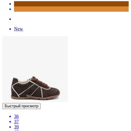
New
Быстрый просмотр
36
37
39