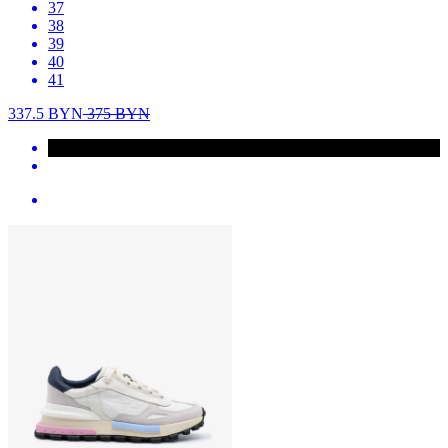
37
38
39
40
41
337.5
BYN
375
BYN