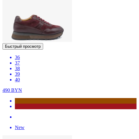
Быстрый просмотр
36
37
38
39
40
490
BYN
New