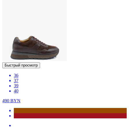
Быстрый просмотр
36
37
39
40
490
BYN