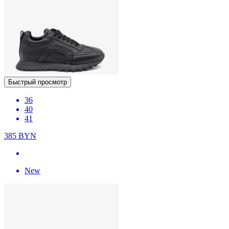
Быстрый просмотр
36
40
41
385
BYN
New