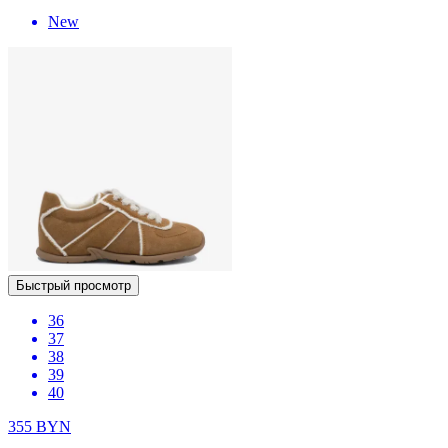
New
Быстрый просмотр
36
37
38
39
40
355
BYN