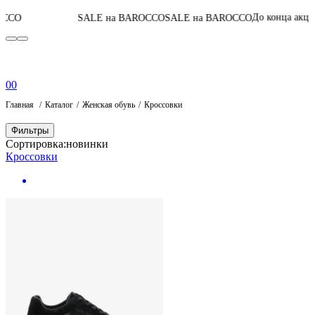
05
:
04
:
45
:
56
До конца акции
SALE на BAROCCO
SALE на BAROCCO
0
0
Главная
Каталог
Женская обувь
Кроссовки
Фильтры
Сортировка:
новинки
Кроссовки