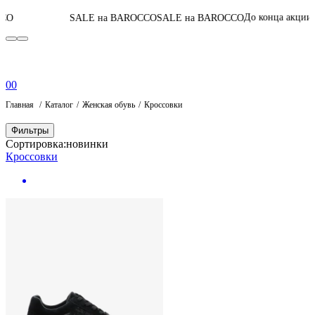
06
:
05
:
48
:
44
До конца акции
SALE на BAROCCO
SALE на BAROCCO
П
0
0
Главная
Каталог
Женская обувь
Кроссовки
Фильтры
Сортировка:
новинки
Кроссовки