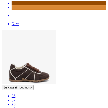
New
Быстрый просмотр
36
37
39