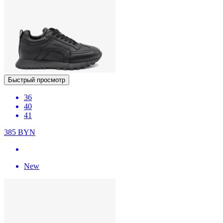
Быстрый просмотр
36
40
41
385
BYN
New