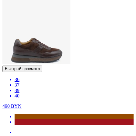
Быстрый просмотр
36
37
39
40
490
BYN