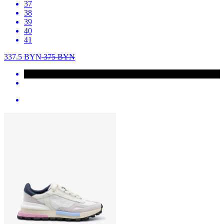
37
38
39
40
41
337.5
BYN
375
BYN