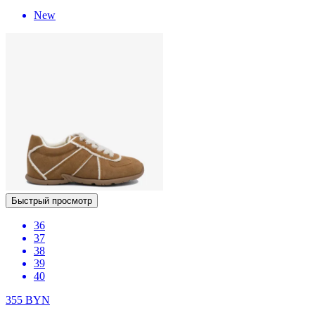
New
Быстрый просмотр
36
37
38
39
40
355
BYN