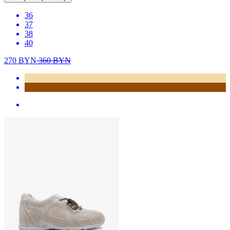
36
37
38
40
270
BYN
360
BYN