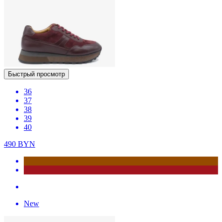
Быстрый просмотр
36
37
38
39
40
490
BYN
New