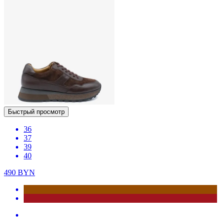
Быстрый просмотр
36
37
39
40
490
BYN