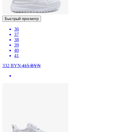
Быстрый просмотр
36
37
38
39
40
41
332
BYN
415
BYN