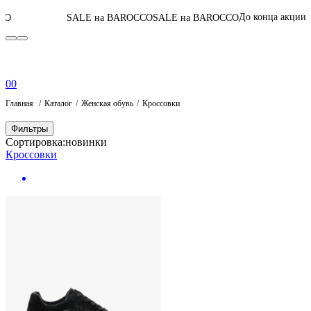
06
:
16
:
08
:
21
До конца акции
SALE на BAROCCO
SALE на BAROCCO
П
0
0
Главная
Каталог
Женская обувь
Кроссовки
Фильтры
Сортировка:
новинки
Кроссовки