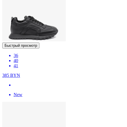
Быстрый просмотр
36
40
41
385
BYN
New