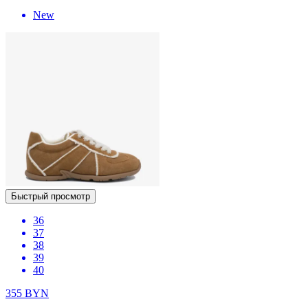
New
Быстрый просмотр
36
37
38
39
40
355
BYN