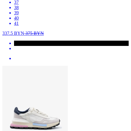
37
38
39
40
41
337.5
BYN
375
BYN