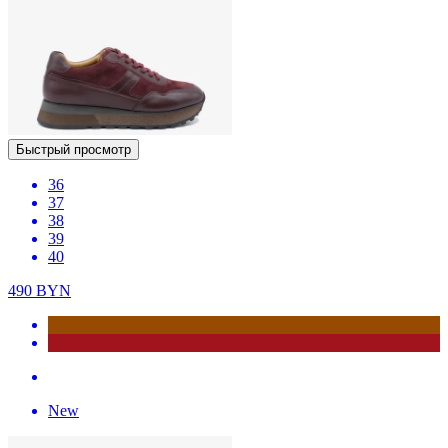
Быстрый просмотр
36
37
38
39
40
490
BYN
New