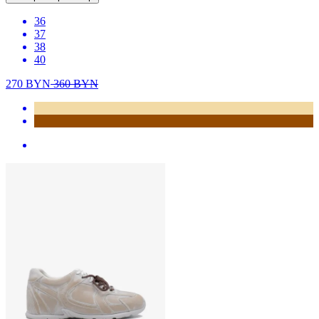
36
37
38
40
270
BYN
360
BYN