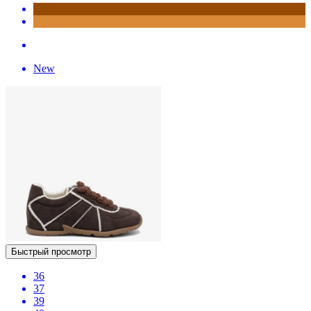
New
Быстрый просмотр
36
37
39