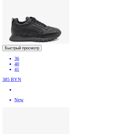
Быстрый просмотр
36
40
41
385
BYN
New