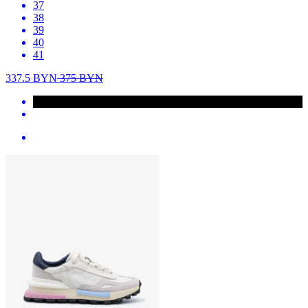
37
38
39
40
41
337.5
BYN
375
BYN