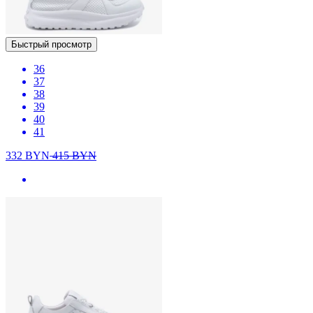
Быстрый просмотр
36
37
38
39
40
41
332
BYN
415
BYN