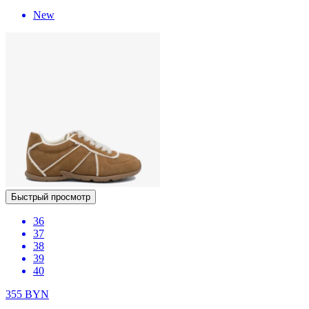
New
Быстрый просмотр
36
37
38
39
40
355
BYN