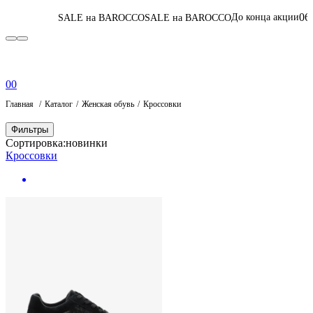
06
:
21
:
32
:
13
До конца акции
SALE на BAROCCO
SALE на BAROCCO
Пер
0
0
Главная
Каталог
Женская обувь
Кроссовки
Фильтры
Сортировка:
новинки
Кроссовки