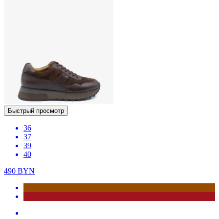
Быстрый просмотр
36
37
39
40
490
BYN