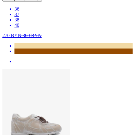
36
37
38
40
270
BYN
360
BYN