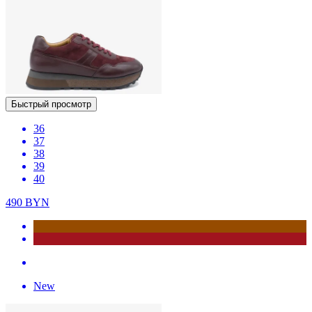
Быстрый просмотр
36
37
38
39
40
490
BYN
New