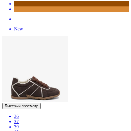
New
Быстрый просмотр
36
37
39