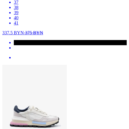
37
38
39
40
41
337.5
BYN
375
BYN