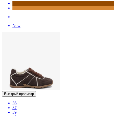
New
Быстрый просмотр
36
37
39