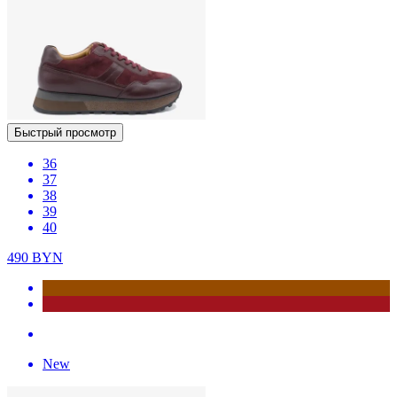
Быстрый просмотр
36
37
38
39
40
490
BYN
New