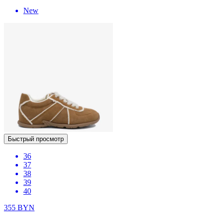
New
Быстрый просмотр
36
37
38
39
40
355
BYN