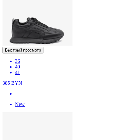
Быстрый просмотр
36
40
41
385
BYN
New