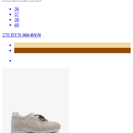
36
37
38
40
270
BYN
360
BYN