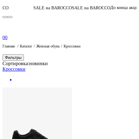
07
:
04
:
46
:
02
До конца акции
SALE на BAROCCO
SALE на BAROCCO
0
0
Главная
Каталог
Женская обувь
Кроссовки
Фильтры
Сортировка:
новинки
Кроссовки