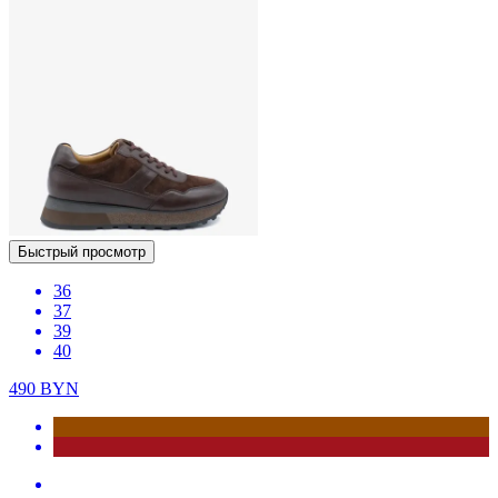
Быстрый просмотр
36
37
39
40
490
BYN