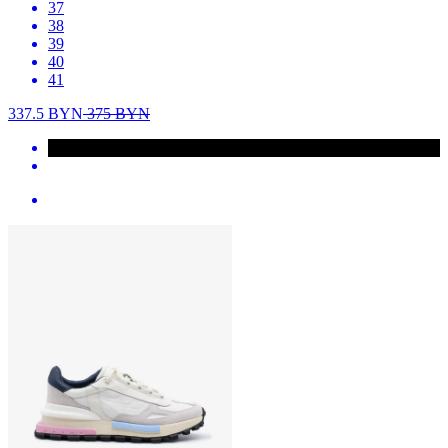
37
38
39
40
41
337.5
BYN
375
BYN