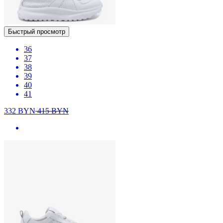
Быстрый просмотр
36
37
38
39
40
41
332
BYN
415
BYN