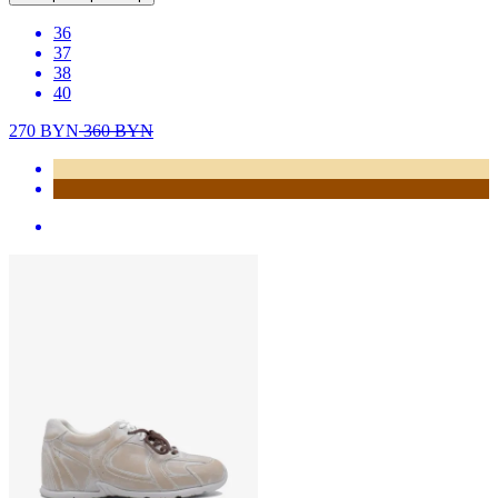
36
37
38
40
270
BYN
360
BYN