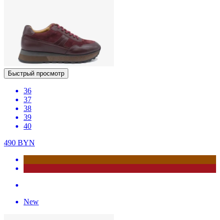
Быстрый просмотр
36
37
38
39
40
490
BYN
New