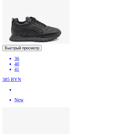
Быстрый просмотр
36
40
41
385
BYN
New