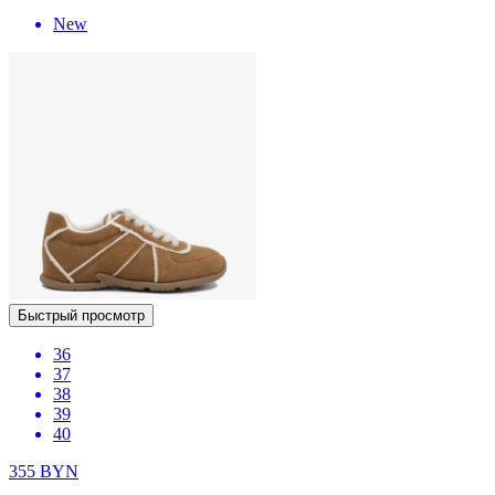
New
Быстрый просмотр
36
37
38
39
40
355
BYN