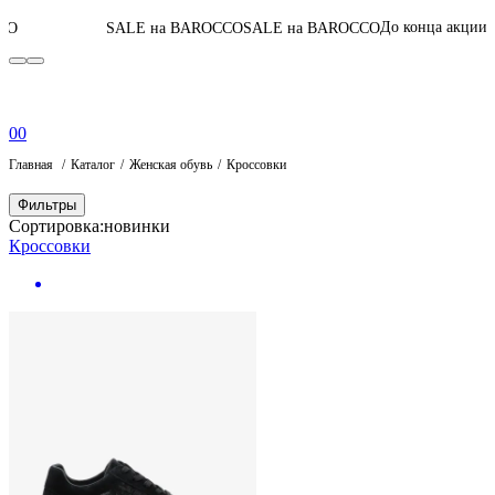
06
:
07
:
29
:
03
До конца акции
SALE на BAROCCO
SALE на BAROCCO
П
0
0
Главная
Каталог
Женская обувь
Кроссовки
Фильтры
Сортировка:
новинки
Кроссовки