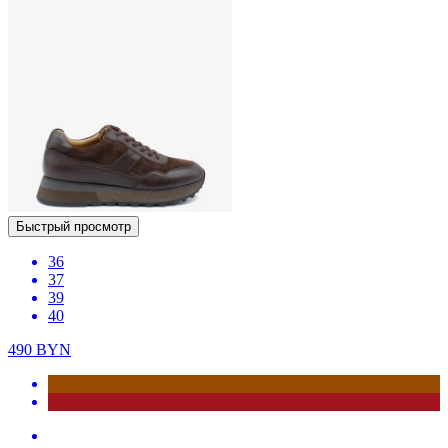
Быстрый просмотр
36
37
39
40
490
BYN