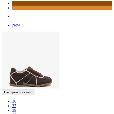
New
Быстрый просмотр
36
37
39