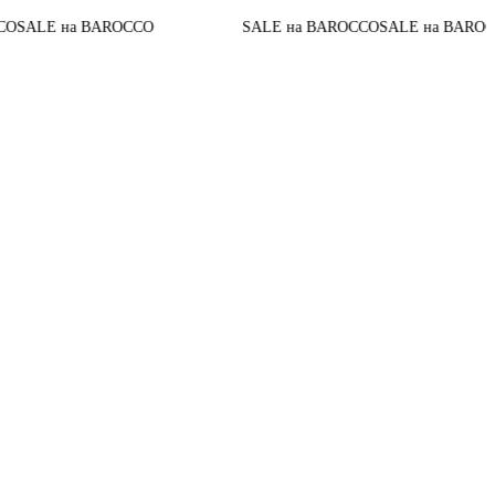
До конц
а BAROCCO
SALE на BAROCCO
SALE на BAROCCO