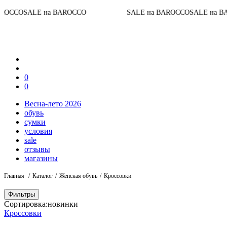
До 
E на BAROCCO
SALE на BAROCCO
SALE на BAROCCO
0
0
Весна-лето 2026
обувь
сумки
условия
sale
отзывы
магазины
Главная
Каталог
Женская обувь
Кроссовки
Фильтры
Сортировка:
новинки
Кроссовки