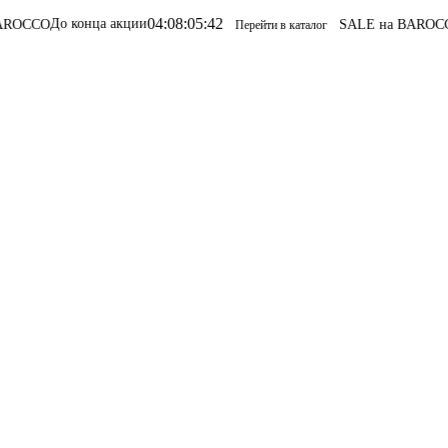
04
:
08
:
05
:
42
конца акции
SALE на BAROCCO
SALE н
Перейти в каталог