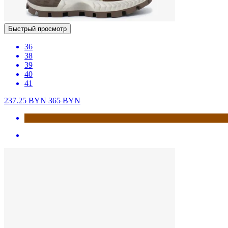
Быстрый просмотр
36
38
39
40
41
237.25
BYN
365
BYN