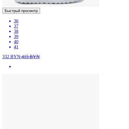
Быстрый просмотр
36
37
38
39
40
41
332
BYN
415
BYN