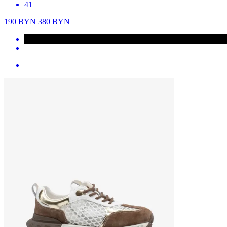
41
190
BYN
380
BYN