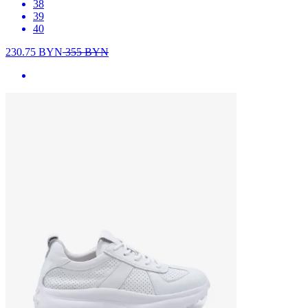
38
39
40
230.75
BYN
355
BYN