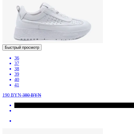
Быстрый просмотр
36
37
38
39
40
41
190
BYN
380
BYN