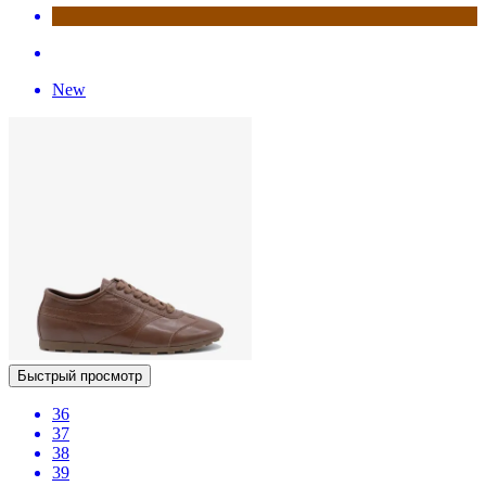
New
Быстрый просмотр
36
37
38
39