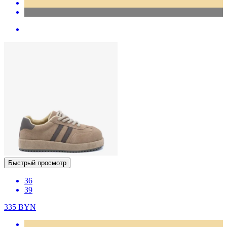
Быстрый просмотр
36
39
335
BYN