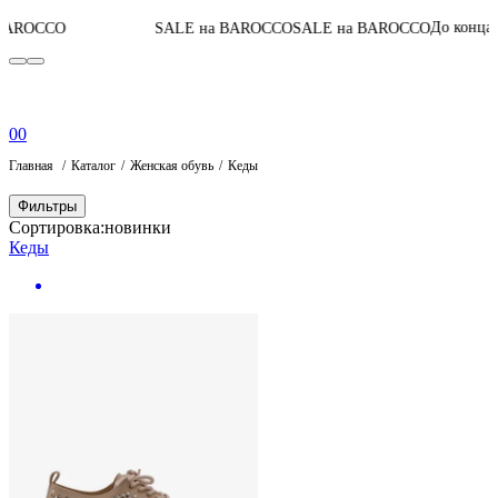
07
:
12
:
0
До конца акции
SALE на BAROCCO
SALE на BAROCCO
0
0
Главная
Каталог
Женская обувь
Кеды
Фильтры
Сортировка:
новинки
Кеды