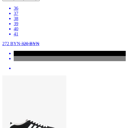
36
37
38
39
40
41
272
BYN
320
BYN