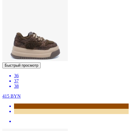
Быстрый просмотр
36
37
38
415
BYN