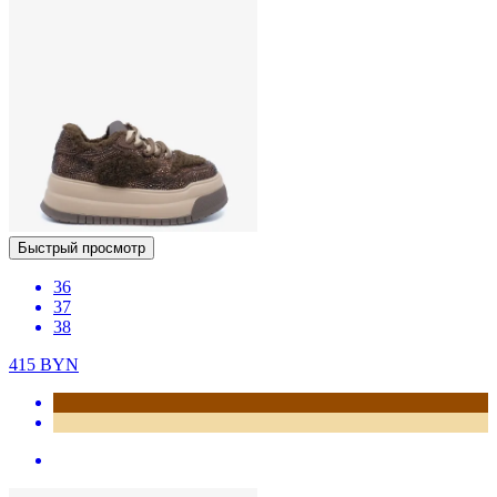
Быстрый просмотр
36
37
38
415
BYN