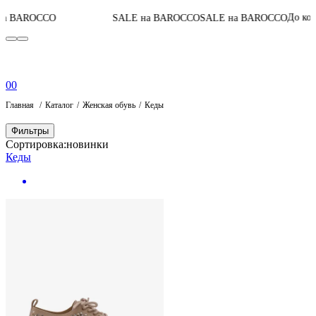
05
:
0
До конца акции
SALE на BAROCCO
SALE на BAROCCO
0
0
Главная
Каталог
Женская обувь
Кеды
Фильтры
Сортировка:
новинки
Кеды