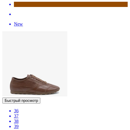
New
Быстрый просмотр
36
37
38
39