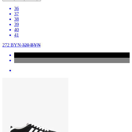
36
37
38
39
40
41
272
BYN
320
BYN