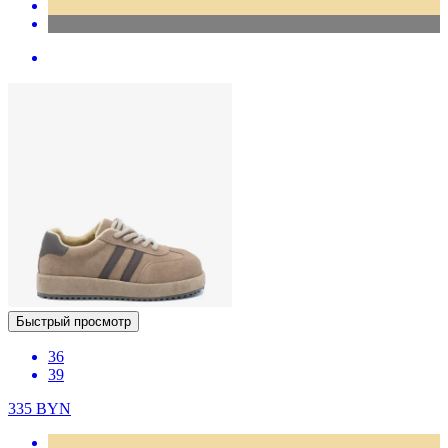
Быстрый просмотр
36
39
335
BYN