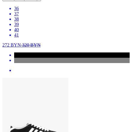
36
37
38
39
40
41
272
BYN
320
BYN