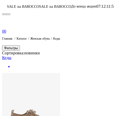
07
:
12
:
11
:
52
До конца акции
 BAROCCO
SALE на BAROCCO
Перейти в кат
0
0
Главная
Каталог
Женская обувь
Кеды
Фильтры
Сортировка:
новинки
Кеды