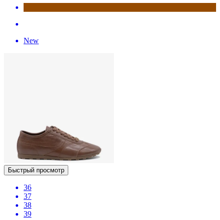
New
Быстрый просмотр
36
37
38
39