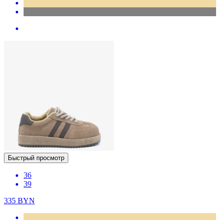
Быстрый просмотр
36
39
335
BYN