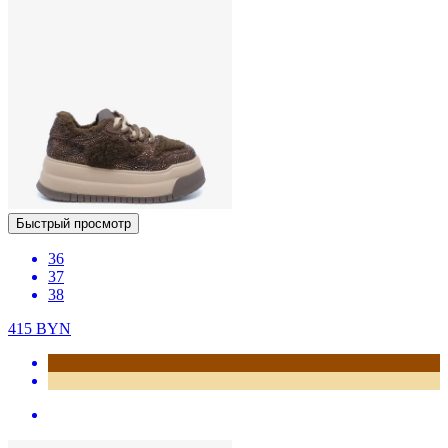
Быстрый просмотр
36
37
38
415
BYN