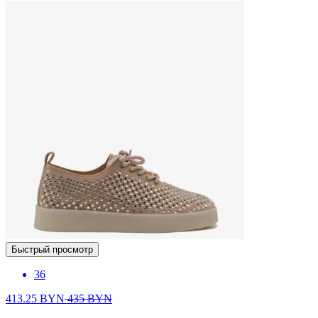
Быстрый просмотр
36
413.25
BYN
435
BYN