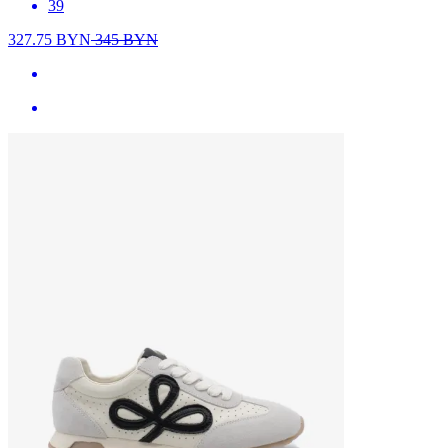
39
327.75
BYN
345
BYN