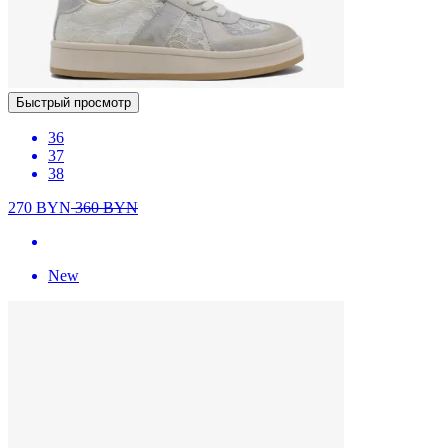
Быстрый просмотр
36
37
38
270
BYN
360
BYN
New