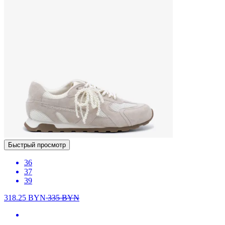
Быстрый просмотр
36
37
39
318.25
BYN
335
BYN