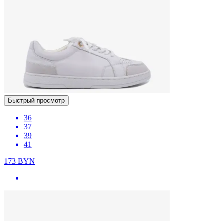
Быстрый просмотр
36
37
39
41
173
BYN