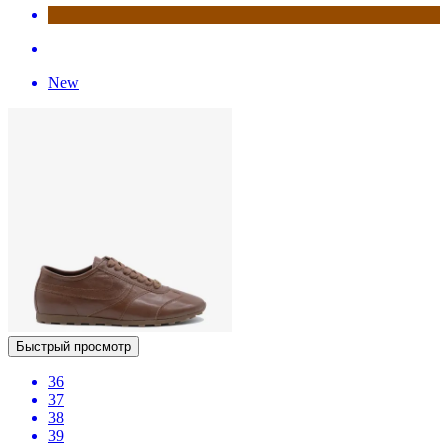
New
Быстрый просмотр
36
37
38
39