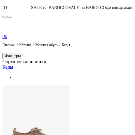
06
:
18
:
50
:
38
До конца акции
SALE на BAROCCO
SALE на BAROCCO
0
0
Главная
Каталог
Женская обувь
Кеды
Фильтры
Сортировка:
новинки
Кеды