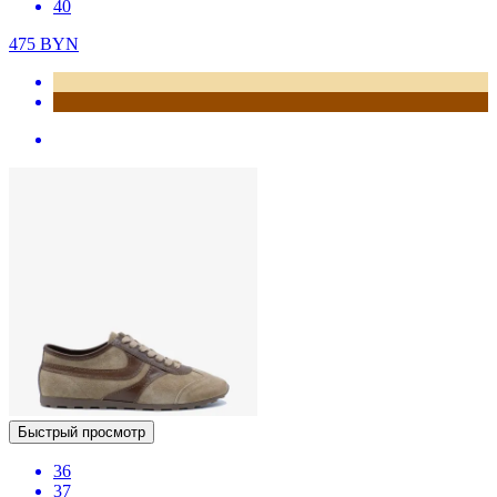
40
475
BYN
Быстрый просмотр
36
37