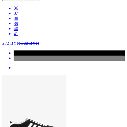
36
37
38
39
40
41
272
BYN
320
BYN