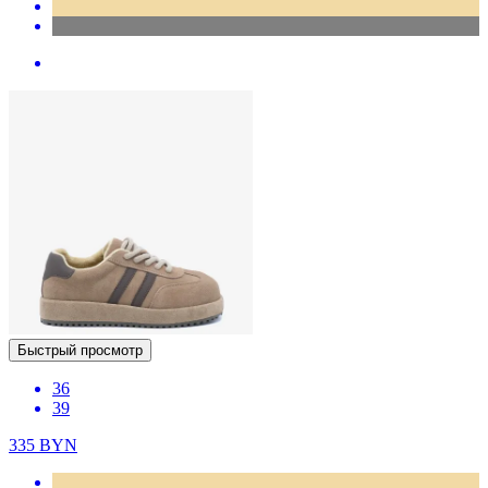
Быстрый просмотр
36
39
335
BYN