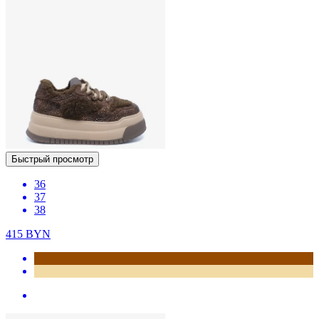
Быстрый просмотр
36
37
38
415
BYN