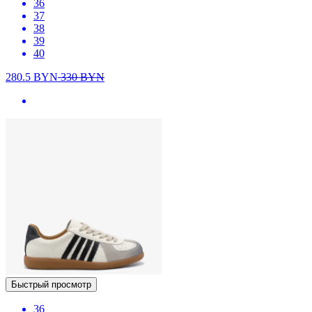
36
37
38
39
40
280.5
BYN
330
BYN
Быстрый просмотр
36