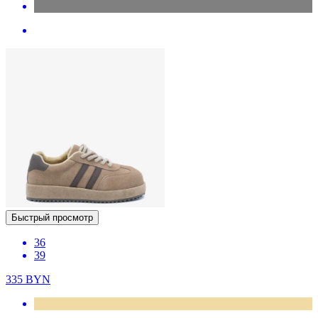
Быстрый просмотр
36
39
335
BYN