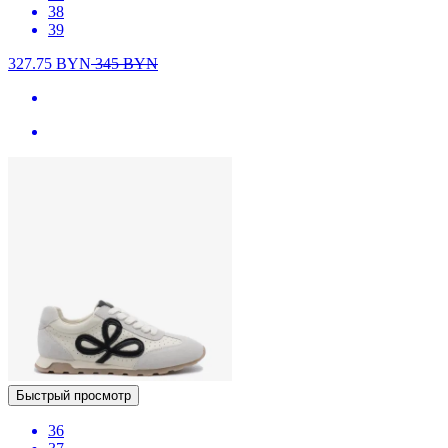
38
39
327.75
BYN
345
BYN
Быстрый просмотр
36