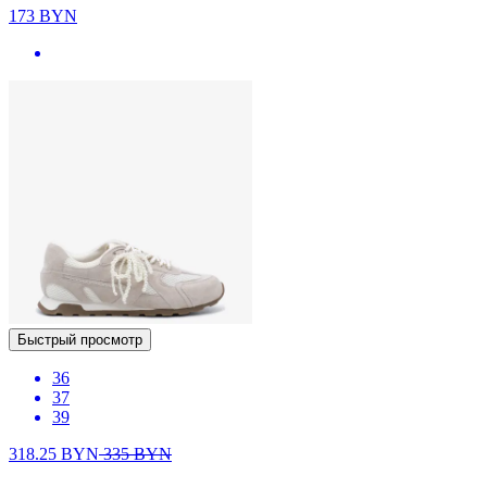
173
BYN
Быстрый просмотр
36
37
39
318.25
BYN
335
BYN