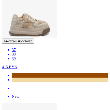
Быстрый просмотр
37
38
39
415
BYN
New