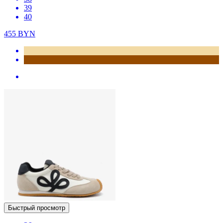
39
40
455
BYN
Быстрый просмотр