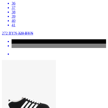
36
37
38
39
40
41
272
BYN
320
BYN