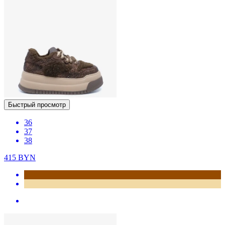
Быстрый просмотр
36
37
38
415
BYN