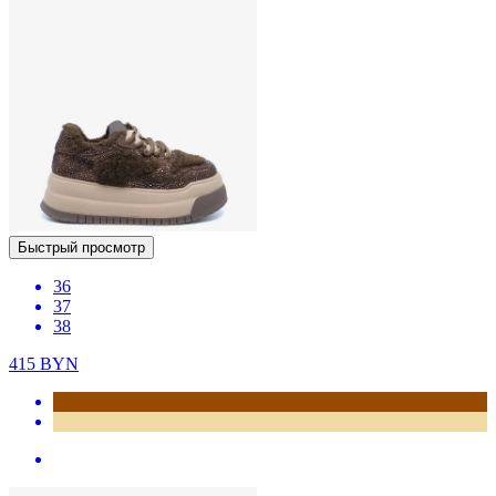
Быстрый просмотр
36
37
38
415
BYN