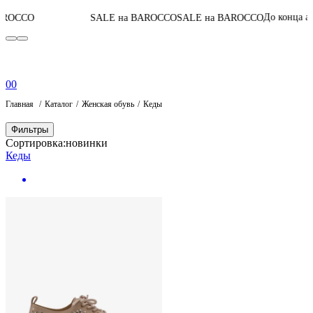
05
:
19
:
41
:
До конца акции
SALE на BAROCCO
SALE на BAROCCO
0
0
Главная
Каталог
Женская обувь
Кеды
Фильтры
Сортировка:
новинки
Кеды