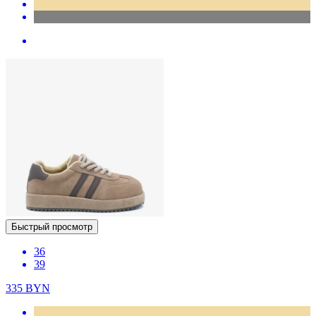
Быстрый просмотр
36
39
335
BYN