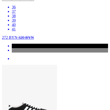
36
37
38
39
40
41
272
BYN
320
BYN