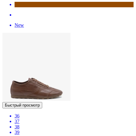
New
Быстрый просмотр
36
37
38
39