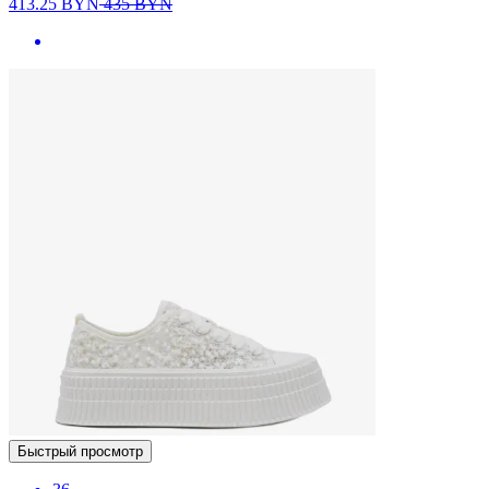
413.25
BYN
435
BYN
Быстрый просмотр