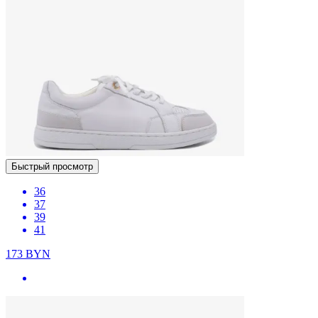
Быстрый просмотр
36
37
39
41
173
BYN