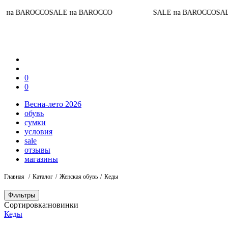
CCO
SALE на BAROCCO
SALE на BAROCCO
SALE на BAR
0
0
Весна-лето 2026
обувь
сумки
условия
sale
отзывы
магазины
Главная
Каталог
Женская обувь
Кеды
Фильтры
Сортировка:
новинки
Кеды