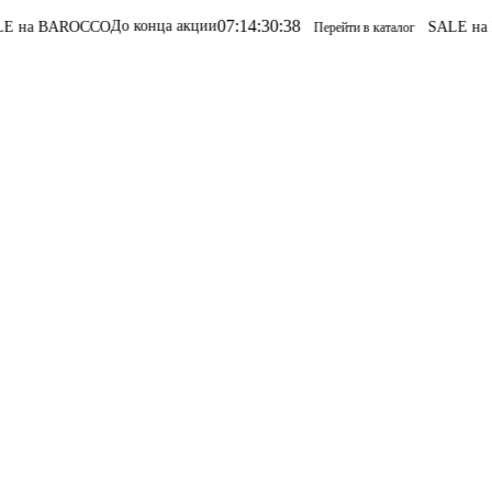
07
:
14
:
30
:
38
До конца акции
OCCO
SALE на BAROCCO
Перейти в каталог