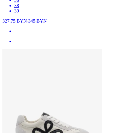
36
38
39
327.75
BYN
345
BYN