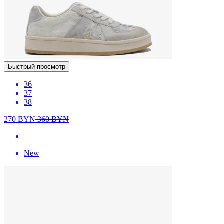
Быстрый просмотр
36
37
38
270
BYN
360
BYN
New