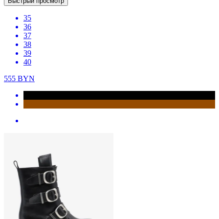
Быстрый просмотр
35
36
37
38
39
40
555
BYN