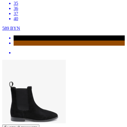
35
36
37
40
589
BYN