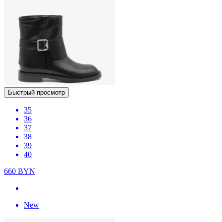
Быстрый просмотр
35
36
37
38
39
40
660
BYN
New