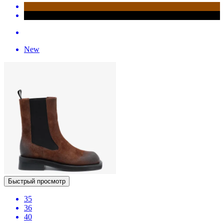
New
Быстрый просмотр
35
36
40