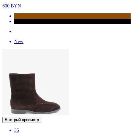
600
BYN
New
Быстрый просмотр
35