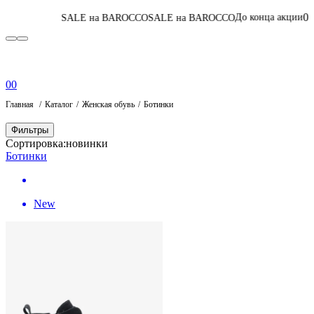
06
:
07
:
38
:
04
До конца акции
SALE на BAROCCO
SALE на BAROCCO
Пер
0
0
Главная
Каталог
Женская обувь
Ботинки
Фильтры
Сортировка:
новинки
Ботинки
New