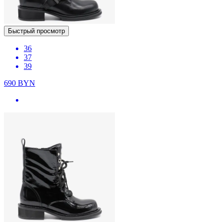
Быстрый просмотр
36
37
39
690
BYN