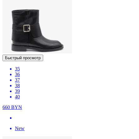
Быстрый просмотр
35
36
37
38
39
40
660
BYN
New