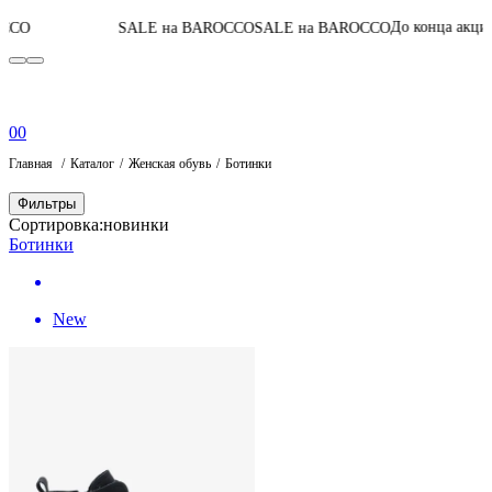
05
:
21
:
20
:
02
До конца акции
SALE на BAROCCO
SALE на BAROCCO
0
0
Главная
Каталог
Женская обувь
Ботинки
Фильтры
Сортировка:
новинки
Ботинки
New