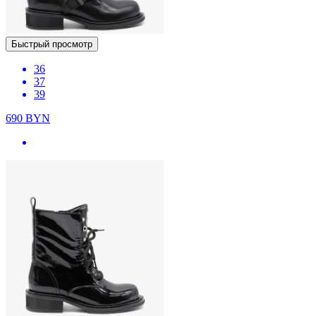
Быстрый просмотр
36
37
39
690
BYN