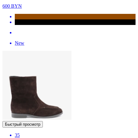
600
BYN
New
Быстрый просмотр
35