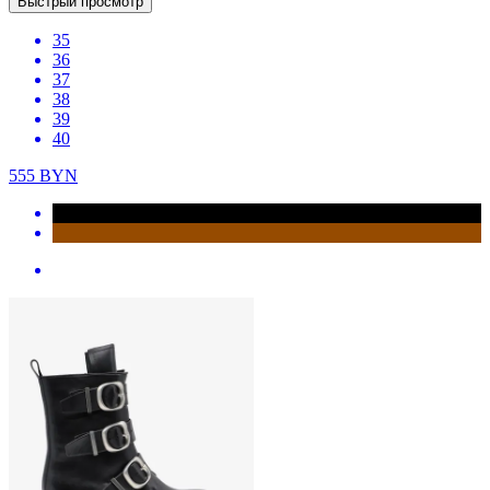
Быстрый просмотр
35
36
37
38
39
40
555
BYN