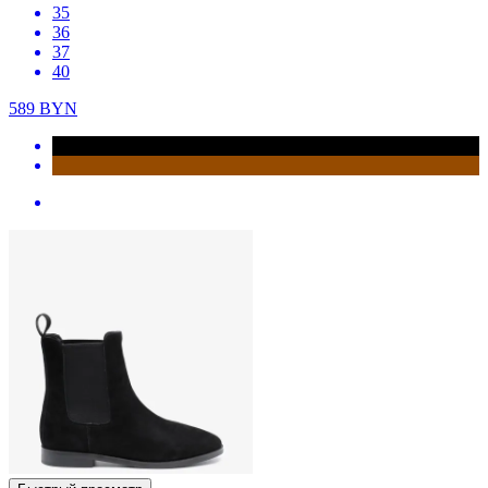
35
36
37
40
589
BYN