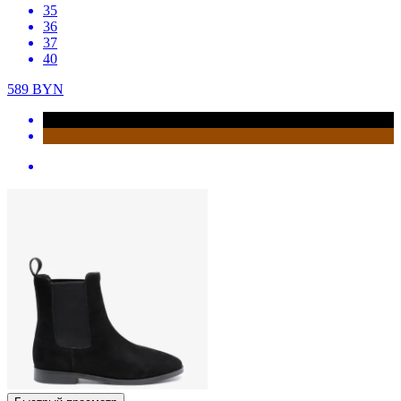
35
36
37
40
589
BYN