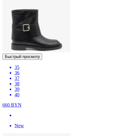
Быстрый просмотр
35
36
37
38
39
40
660
BYN
New