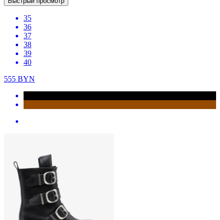
Быстрый просмотр
35
36
37
38
39
40
555
BYN