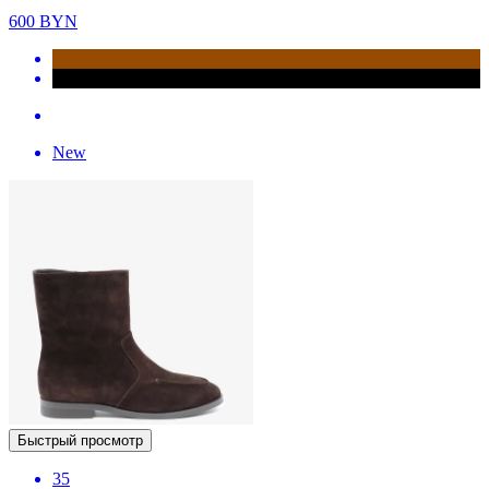
600
BYN
New
Быстрый просмотр
35