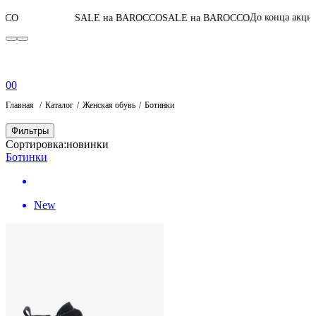
06
:
22
:
56
:
24
До конца акции
SALE на BAROCCO
SALE на BAROCCO
0
0
Главная
Каталог
Женская обувь
Ботинки
Фильтры
Сортировка:
новинки
Ботинки
New