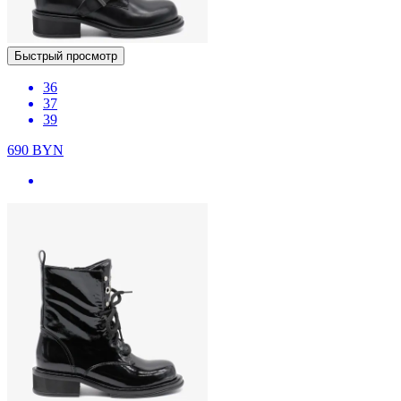
Быстрый просмотр
36
37
39
690
BYN