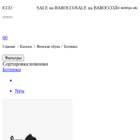
05
:
21
:
38
:
0
До конца акции
SALE на BAROCCO
SALE на BAROCCO
0
0
Главная
Каталог
Женская обувь
Ботинки
Фильтры
Сортировка:
новинки
Ботинки
New