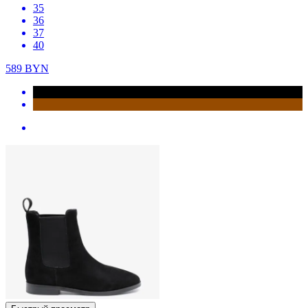
35
36
37
40
589
BYN