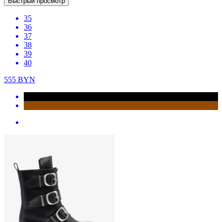
Быстрый просмотр
35
36
37
38
39
40
555
BYN