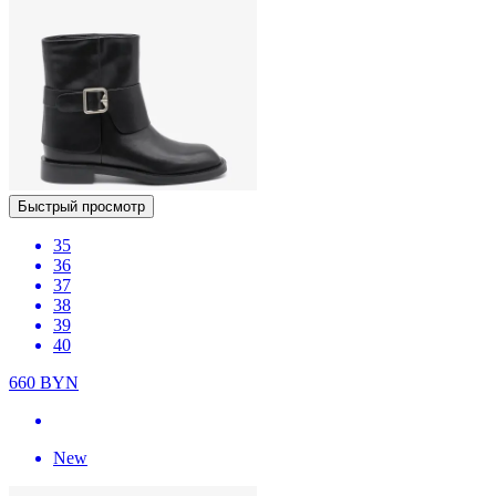
Быстрый просмотр
35
36
37
38
39
40
660
BYN
New