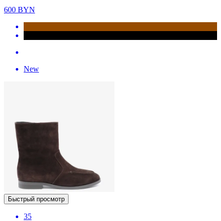
600
BYN
New
Быстрый просмотр
35