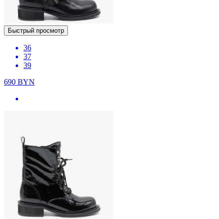
Быстрый просмотр
36
37
39
690
BYN