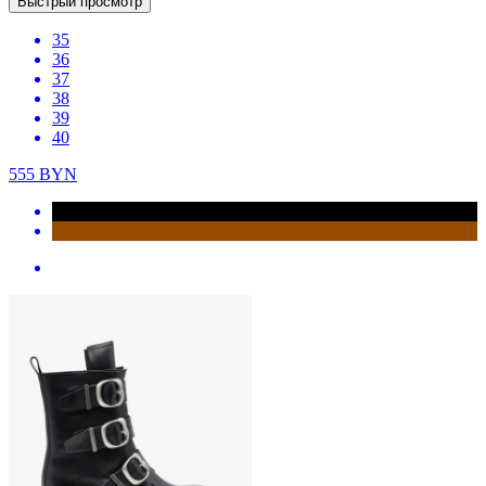
Быстрый просмотр
35
36
37
38
39
40
555
BYN