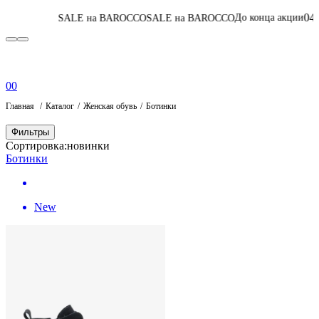
04
:
05
:
19
:
20
До конца акции
ALE на BAROCCO
SALE на BAROCCO
Пере
0
0
Главная
Каталог
Женская обувь
Ботинки
Фильтры
Сортировка:
новинки
Ботинки
New