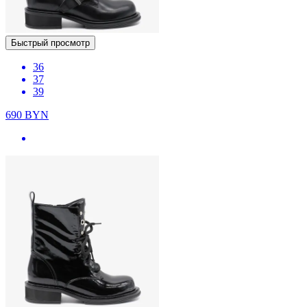
Быстрый просмотр
36
37
39
690
BYN