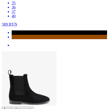
35
36
37
40
589
BYN