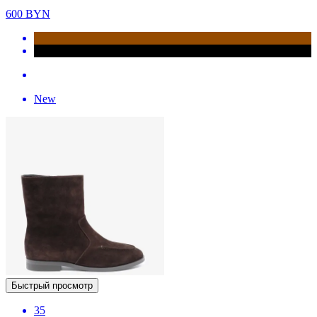
600
BYN
New
Быстрый просмотр
35