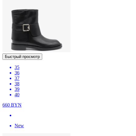
Быстрый просмотр
35
36
37
38
39
40
660
BYN
New