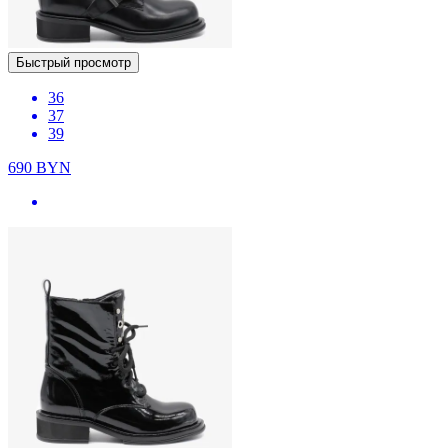
Быстрый просмотр
36
37
39
690
BYN