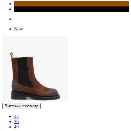
New
Быстрый просмотр
35
36
40