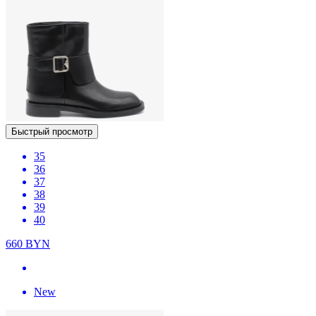
Быстрый просмотр
35
36
37
38
39
40
660
BYN
New