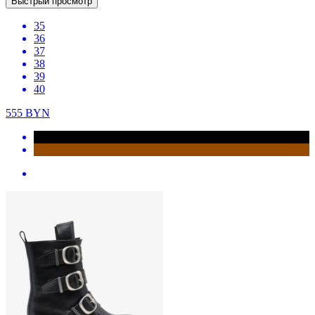
Быстрый просмотр
35
36
37
38
39
40
555
BYN