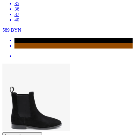
35
36
37
40
589
BYN