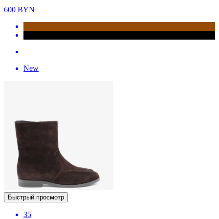
600
BYN
New
Быстрый просмотр
35