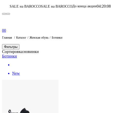
04
:
20
:
08
:
49
До конца акции
а BAROCCO
SALE на BAROCCO
Перейти в к
0
0
Главная
Каталог
Женская обувь
Ботинки
Фильтры
Сортировка:
новинки
Ботинки
New