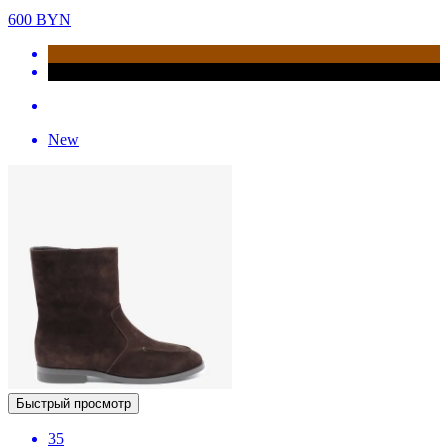
600
BYN
New
Быстрый просмотр
35