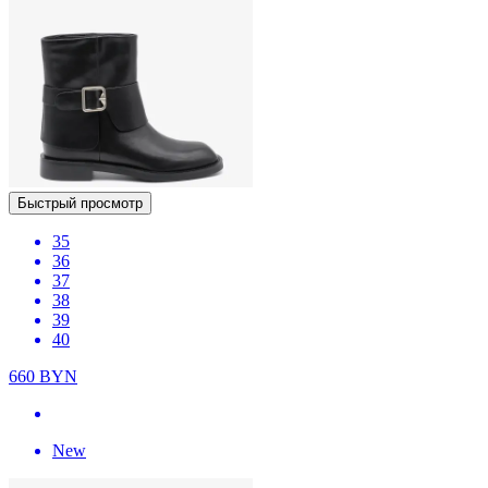
Быстрый просмотр
35
36
37
38
39
40
660
BYN
New