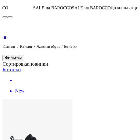
04
:
04
:
38
:
03
До конца акции
SALE на BAROCCO
SALE на BAROCCO
0
0
Главная
Каталог
Женская обувь
Ботинки
Фильтры
Сортировка:
новинки
Ботинки
New