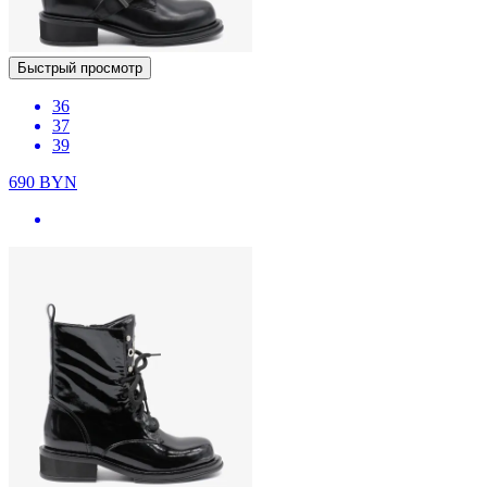
Быстрый просмотр
36
37
39
690
BYN