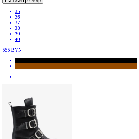
Быстрый просмотр
35
36
37
38
39
40
555
BYN