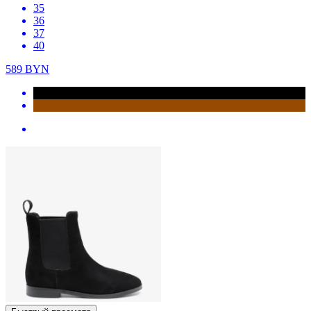
35
36
37
40
589
BYN