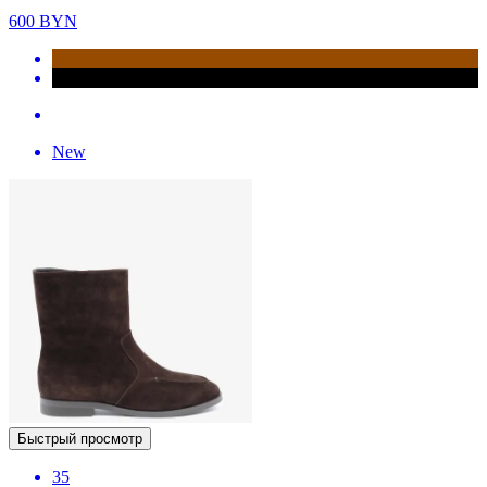
600
BYN
New
Быстрый просмотр
35