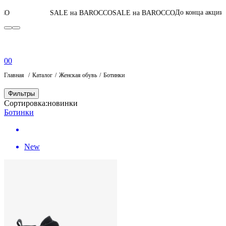
06
:
16
:
45
:
0
До конца акции
SALE на BAROCCO
SALE на BAROCCO
0
0
Главная
Каталог
Женская обувь
Ботинки
Фильтры
Сортировка:
новинки
Ботинки
New