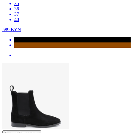
35
36
37
40
589
BYN