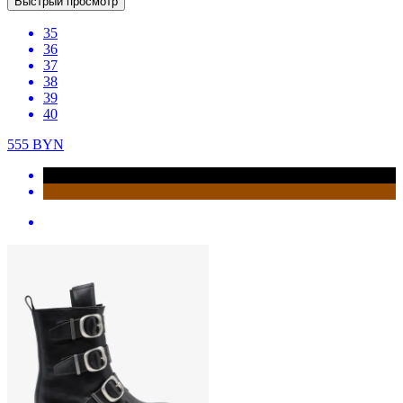
Быстрый просмотр
35
36
37
38
39
40
555
BYN