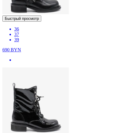
Быстрый просмотр
36
37
39
690
BYN