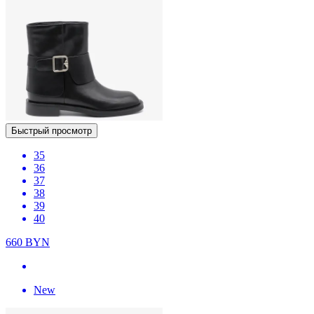
Быстрый просмотр
35
36
37
38
39
40
660
BYN
New