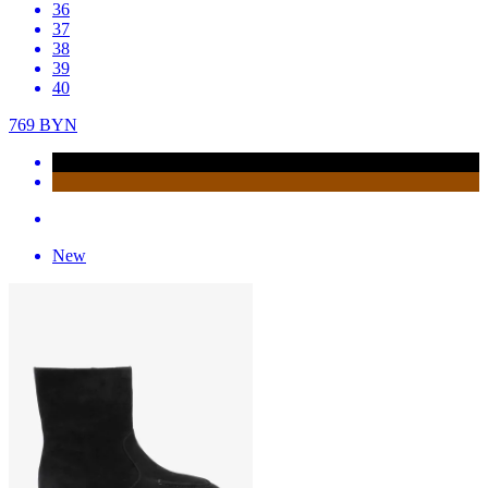
36
37
38
39
40
769
BYN
New