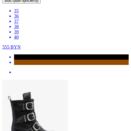
Быстрый просмотр
35
36
37
38
39
40
555
BYN