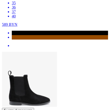
35
36
37
40
589
BYN