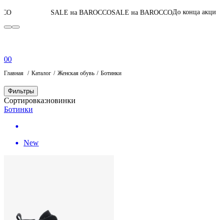
05
:
11
:
51
:
1
До конца акции
SALE на BAROCCO
SALE на BAROCCO
0
0
Главная
Каталог
Женская обувь
Ботинки
Фильтры
Сортировка:
новинки
Ботинки
New