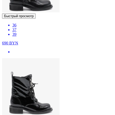
Быстрый просмотр
36
37
39
690
BYN