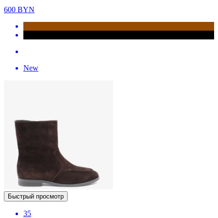
600
BYN
New
Быстрый просмотр
35