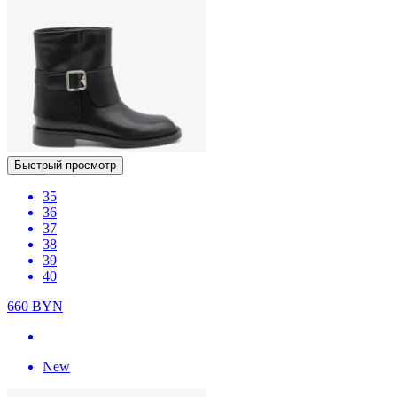
Быстрый просмотр
35
36
37
38
39
40
660
BYN
New