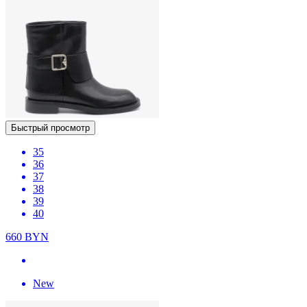
Быстрый просмотр
35
36
37
38
39
40
660
BYN
New