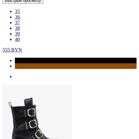
Быстрый просмотр
35
36
37
38
39
40
555
BYN