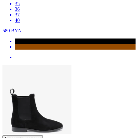
35
36
37
40
589
BYN