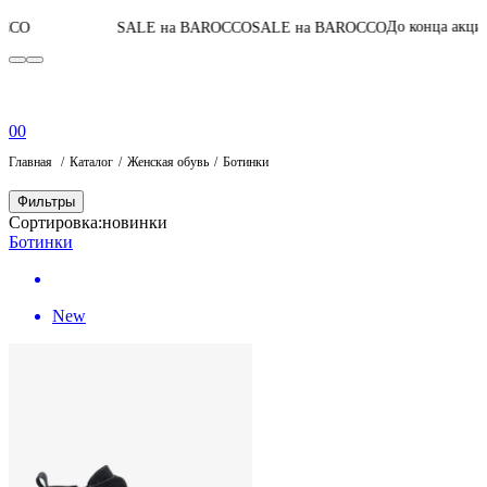
05
:
18
:
26
:
06
До конца акции
SALE на BAROCCO
SALE на BAROCCO
0
0
Главная
Каталог
Женская обувь
Ботинки
Фильтры
Сортировка:
новинки
Ботинки
New