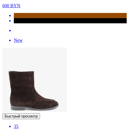
600
BYN
New
Быстрый просмотр
35