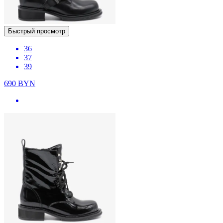
Быстрый просмотр
36
37
39
690
BYN