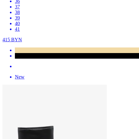
36
37
38
39
40
41
415
BYN
New