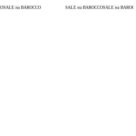
До конца
 BAROCCO
SALE на BAROCCO
SALE на BAROCCO