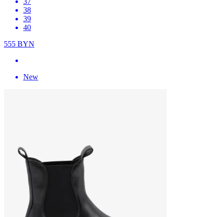
37
38
39
40
555
BYN
New