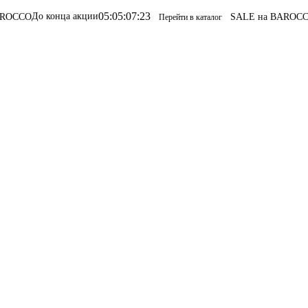
05
:
05
:
07
:
23
конца акции
SALE на BAROCCO
SALE на
Перейти в каталог