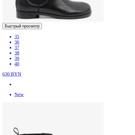
Быстрый просмотр
35
36
37
38
39
40
630
BYN
New