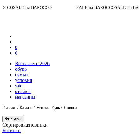
До 
E на BAROCCO
SALE на BAROCCO
SALE на BAROCCO
0
0
Весна-лето 2026
обувь
сумки
условия
sale
отзывы
магазины
Главная
Каталог
Женская обувь
Ботинки
Фильтры
Сортировка:
новинки
Ботинки