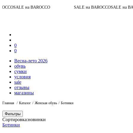
До 
E на BAROCCO
SALE на BAROCCO
SALE на BAROCCO
0
0
Весна-лето 2026
обувь
сумки
условия
sale
отзывы
магазины
Главная
Каталог
Женская обувь
Ботинки
Фильтры
Сортировка:
новинки
Ботинки