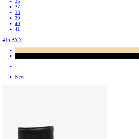
36
37
38
39
40
41
415
BYN
New