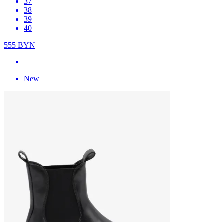
37
38
39
40
555
BYN
New