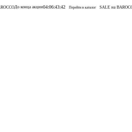
04
:
06
:
43
:
42
конца акции
SALE на BAROCCO
SALE на
Перейти в каталог