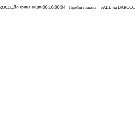
06
:
16
:
00
:
04
онца акции
SALE на BAROCCO
SALE на
Перейти в каталог