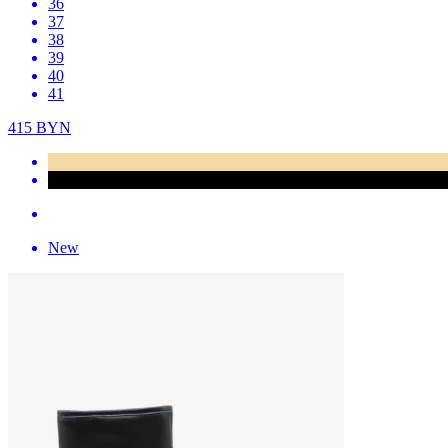
36
37
38
39
40
41
415
BYN
New