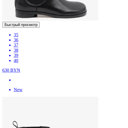
Быстрый просмотр
35
36
37
38
39
40
630
BYN
New