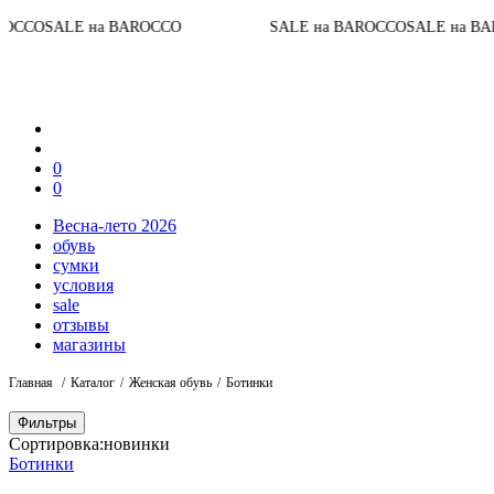
До к
E на BAROCCO
SALE на BAROCCO
SALE на BAROCCO
0
0
Весна-лето 2026
обувь
сумки
условия
sale
отзывы
магазины
Главная
Каталог
Женская обувь
Ботинки
Фильтры
Сортировка:
новинки
Ботинки