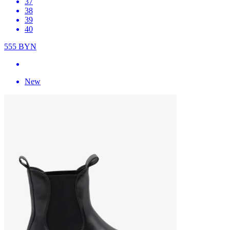
37
38
39
40
555
BYN
New