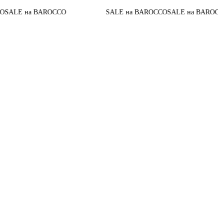
До конца
 BAROCCO
SALE на BAROCCO
SALE на BAROCCO