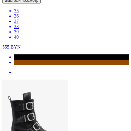
Быстрый просмотр
35
36
37
38
39
40
555
BYN