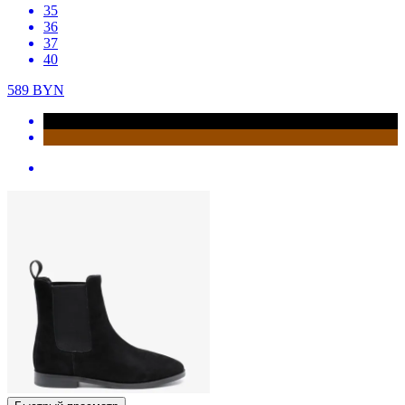
35
36
37
40
589
BYN