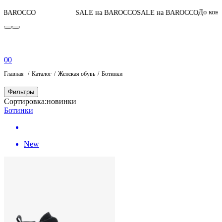
05
:
04
До конца акции
SALE на BAROCCO
SALE на BAROCCO
0
0
Главная
Каталог
Женская обувь
Ботинки
Фильтры
Сортировка:
новинки
Ботинки
New