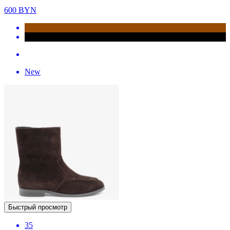
600
BYN
New
Быстрый просмотр
35