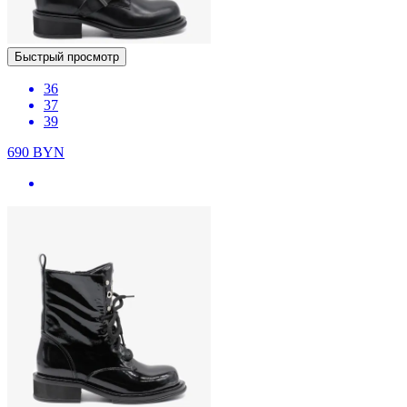
Быстрый просмотр
36
37
39
690
BYN