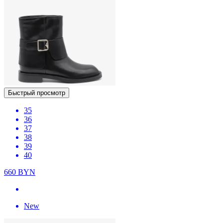
Быстрый просмотр
35
36
37
38
39
40
660
BYN
New