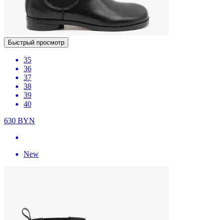
Быстрый просмотр
35
36
37
38
39
40
630
BYN
New