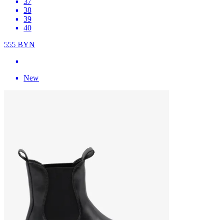
37
38
39
40
555
BYN
New