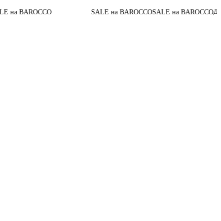
До конца акц
OCCO
SALE на BAROCCO
SALE на BAROCCO