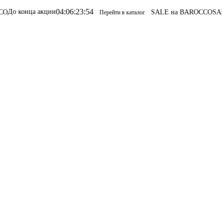
04
:
06
:
23
:
54
 акции
SALE на BAROCCO
SALE на BAR
Перейти в каталог