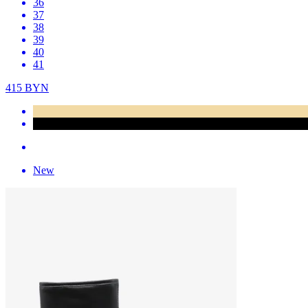
36
37
38
39
40
41
415
BYN
New