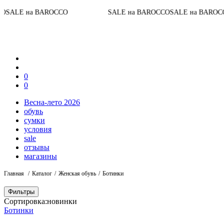
До конца
 BAROCCO
SALE на BAROCCO
SALE на BAROCCO
0
0
Весна-лето 2026
обувь
сумки
условия
sale
отзывы
магазины
Главная
Каталог
Женская обувь
Ботинки
Фильтры
Сортировка:
новинки
Ботинки