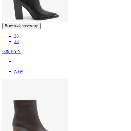
Быстрый просмотр
36
38
629
BYN
New