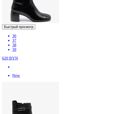
Быстрый просмотр
36
37
38
39
620
BYN
New