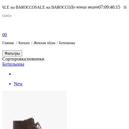
07
:
09
:
46
:
15
До конца акции
OCCO
SALE на BAROCCO
Перейти в каталог
0
0
Главная
Каталог
Женская обувь
Ботильоны
Фильтры
Сортировка:
новинки
Ботильоны
New