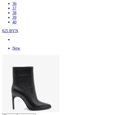
36
37
38
39
40
625
BYN
New