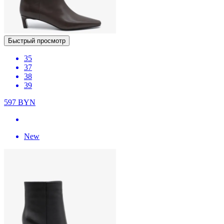
Быстрый просмотр
35
37
38
39
597
BYN
New