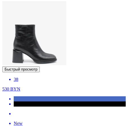
Быстрый просмотр
38
530
BYN
New