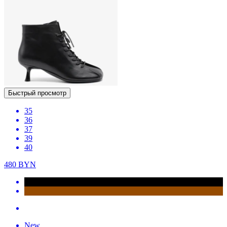
Быстрый просмотр
35
36
37
39
40
480
BYN
New