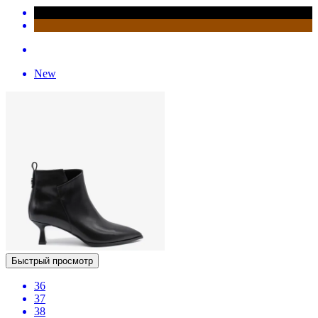
New
Быстрый просмотр
36
37
38