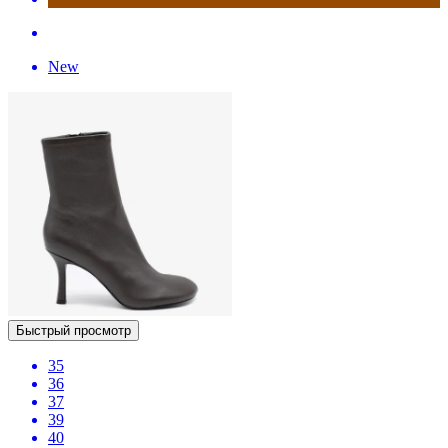
New
Быстрый просмотр
35
36
37
39
40