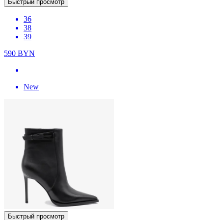
Быстрый просмотр
36
38
39
590
BYN
New
Быстрый просмотр