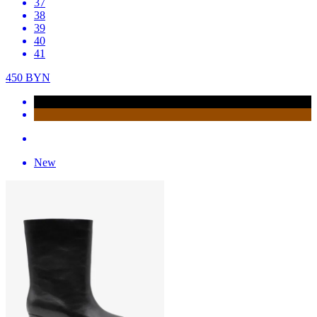
37
38
39
40
41
450
BYN
New