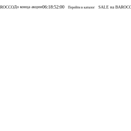
06
:
18
:
52
:
00
конца акции
SALE на BAROCCO
SALE на
Перейти в каталог