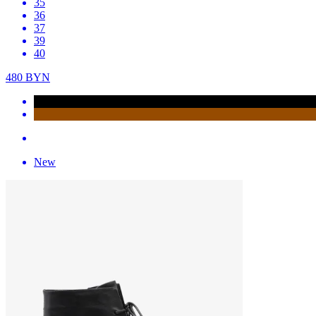
35
36
37
39
40
480
BYN
New