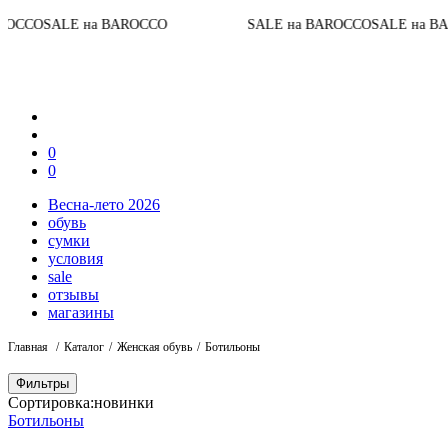
До 
E на BAROCCO
SALE на BAROCCO
SALE на BAROCCO
0
0
Весна-лето 2026
обувь
сумки
условия
sale
отзывы
магазины
Главная
Каталог
Женская обувь
Ботильоны
Фильтры
Сортировка:
новинки
Ботильоны