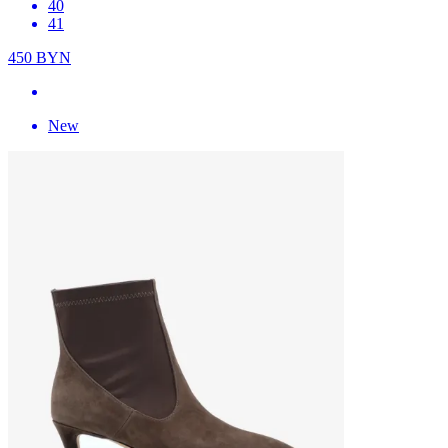
40
41
450
BYN
New