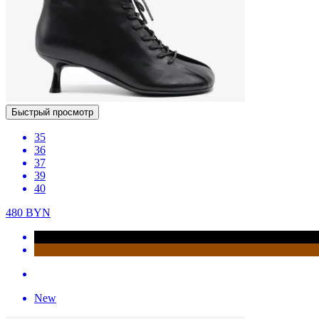
Быстрый просмотр
35
36
37
39
40
480
BYN
New