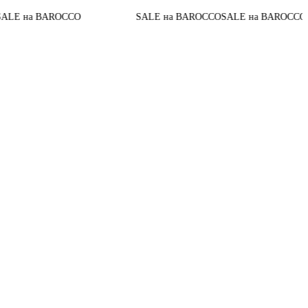
До конца ак
ROCCO
SALE на BAROCCO
SALE на BAROCCO