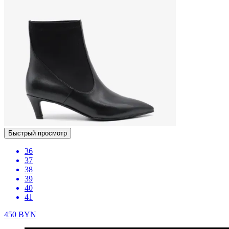
Быстрый просмотр
36
37
38
39
40
41
450
BYN