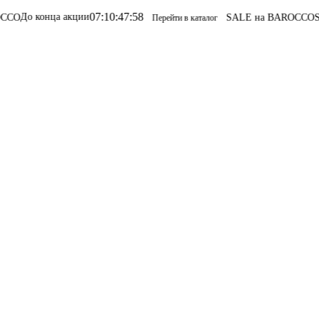
07
:
10
:
47
:
58
ца акции
SALE на BAROCCO
SALE на BA
Перейти в каталог