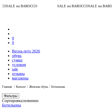
До кон
а BAROCCO
SALE на BAROCCO
SALE на BAROCCO
0
0
Весна-лето 2026
обувь
сумки
условия
sale
отзывы
магазины
Главная
Каталог
Женская обувь
Ботильоны
Фильтры
Сортировка:
новинки
Ботильоны