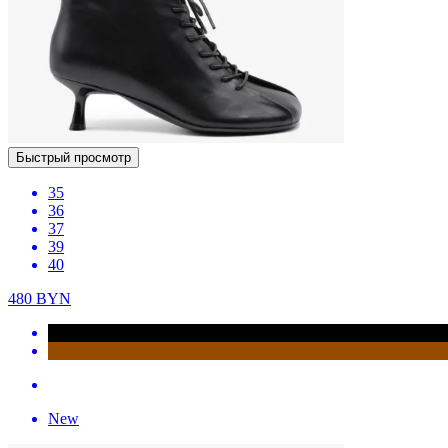
Быстрый просмотр
35
36
37
39
40
480
BYN
New