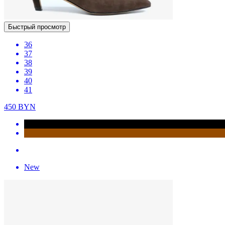
Быстрый просмотр
36
37
38
39
40
41
450
BYN
New