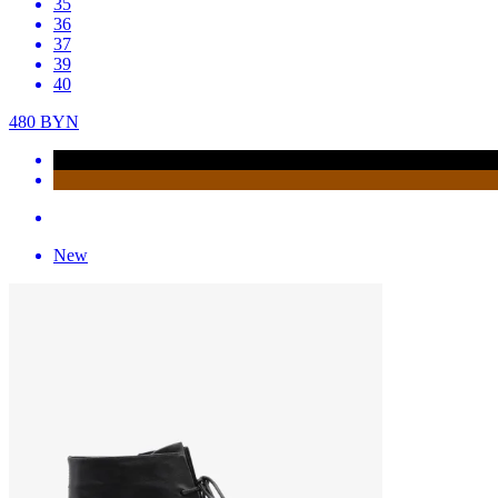
35
36
37
39
40
480
BYN
New