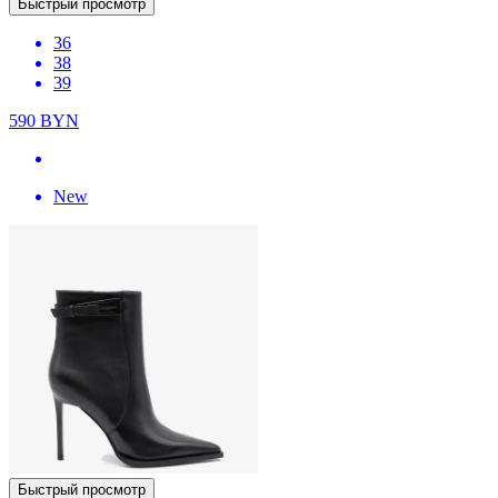
Быстрый просмотр
36
38
39
590
BYN
New
Быстрый просмотр