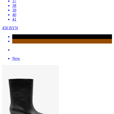
37
38
39
40
41
450
BYN
New