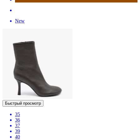
New
Быстрый просмотр
35
36
37
39
40