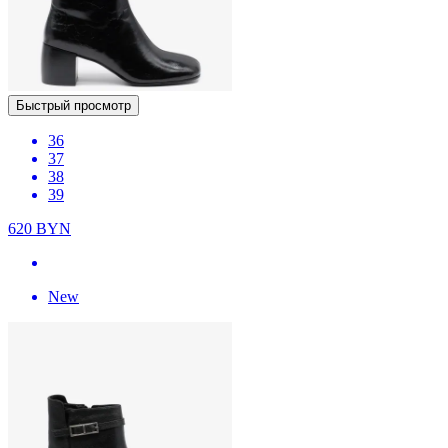
Быстрый просмотр
36
37
38
39
620
BYN
New