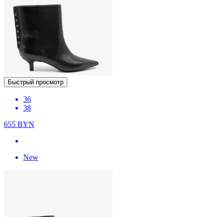
Быстрый просмотр
36
38
655
BYN
New