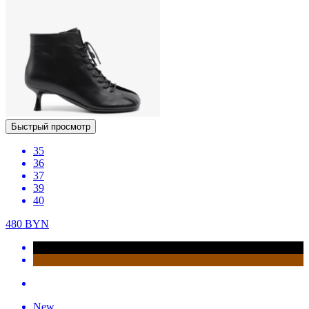
Быстрый просмотр
35
36
37
39
40
480
BYN
New