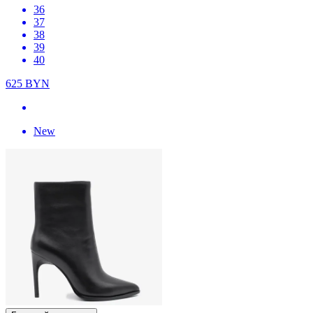
36
37
38
39
40
625
BYN
New