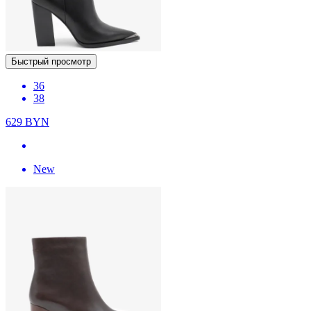
Быстрый просмотр
36
38
629
BYN
New