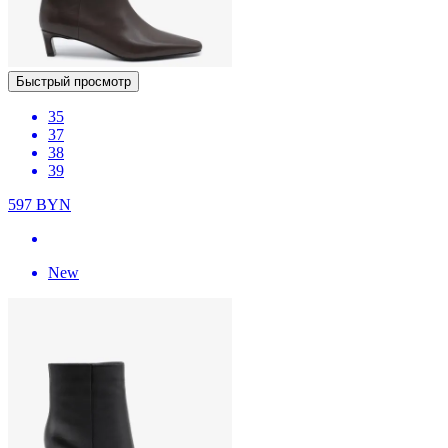
Быстрый просмотр
35
37
38
39
597
BYN
New