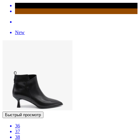
New
Быстрый просмотр
36
37
38