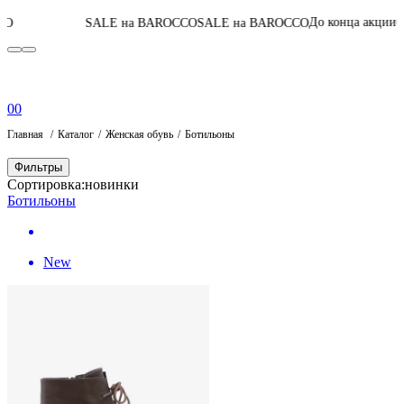
05
:
16
:
18
:
09
До конца акции
SALE на BAROCCO
SALE на BAROCCO
П
0
0
Главная
Каталог
Женская обувь
Ботильоны
Фильтры
Сортировка:
новинки
Ботильоны
New