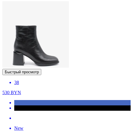
Быстрый просмотр
38
530
BYN
New