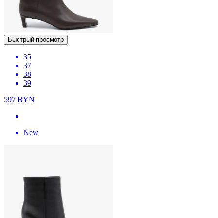
Быстрый просмотр
35
37
38
39
597
BYN
New