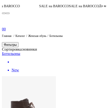
0
До конца акции
CO
SALE на BAROCCO
SALE на BAROCCO
0
0
Главная
Каталог
Женская обувь
Ботильоны
Фильтры
Сортировка:
новинки
Ботильоны
New