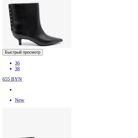
Быстрый просмотр
36
38
655
BYN
New