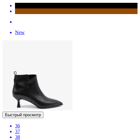
New
Быстрый просмотр
36
37
38