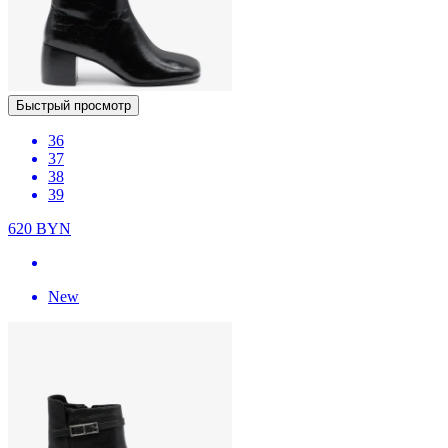
Быстрый просмотр
36
37
38
39
620
BYN
New