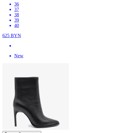
36
37
38
39
40
625
BYN
New