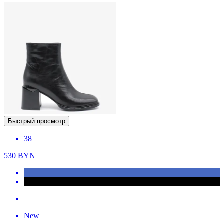
Быстрый просмотр
38
530
BYN
New