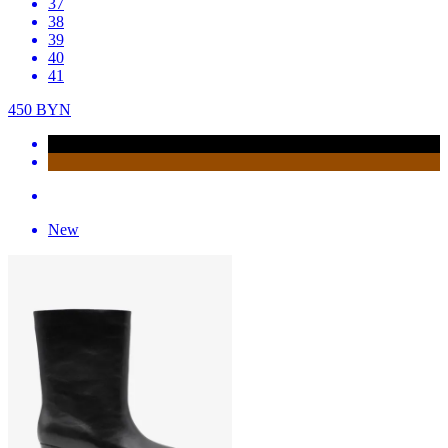
37
38
39
40
41
450
BYN
New