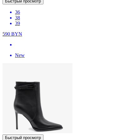
Быстрый просмотр
36
38
39
590
BYN
New
Быстрый просмотр