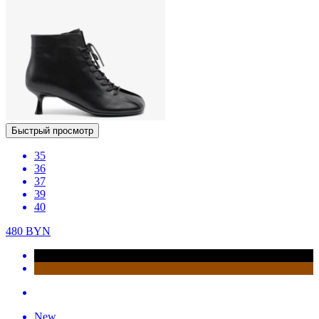
Быстрый просмотр
35
36
37
39
40
480
BYN
New