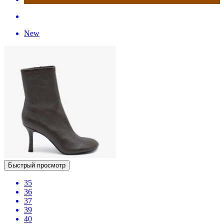
New
Быстрый просмотр
35
36
37
39
40