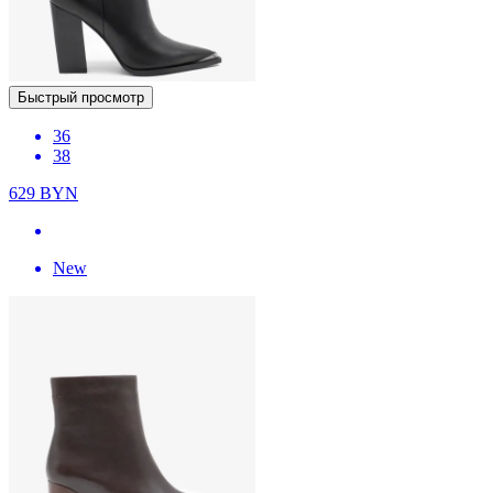
Быстрый просмотр
36
38
629
BYN
New