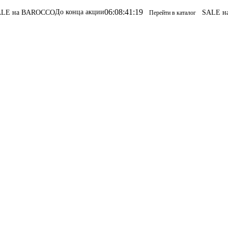
06
:
08
:
41
:
19
До конца акции
ROCCO
SALE на BAROCC
Перейти в каталог