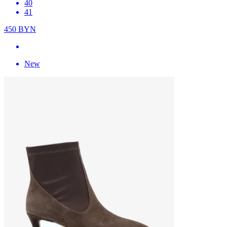
40
41
450
BYN
New