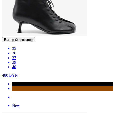
Быстрый просмотр
35
36
37
39
40
480
BYN
New