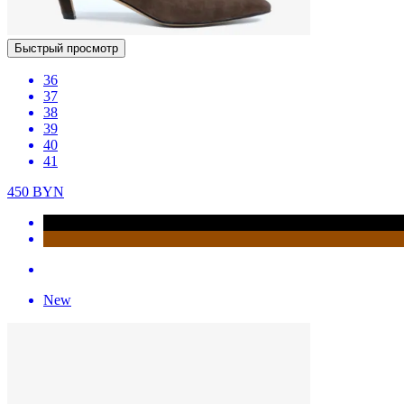
Быстрый просмотр
36
37
38
39
40
41
450
BYN
New