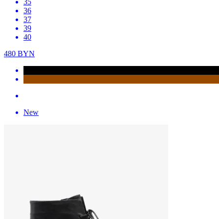
35
36
37
39
40
480
BYN
New