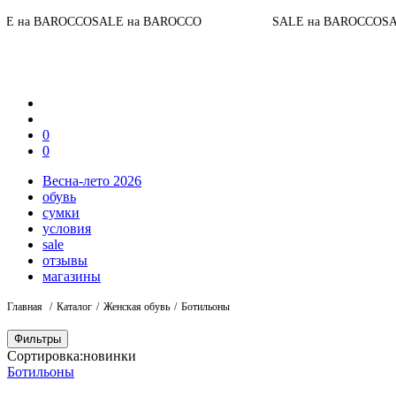
OCCO
SALE на BAROCCO
SALE на BAROCCO
SALE на BA
0
0
Весна-лето 2026
обувь
сумки
условия
sale
отзывы
магазины
Главная
Каталог
Женская обувь
Ботильоны
Фильтры
Сортировка:
новинки
Ботильоны