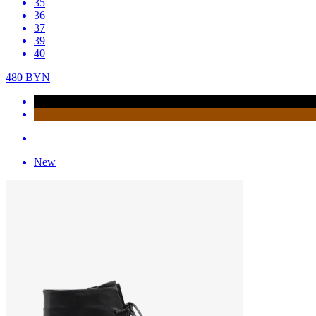
35
36
37
39
40
480
BYN
New