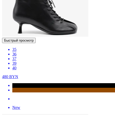
Быстрый просмотр
35
36
37
39
40
480
BYN
New