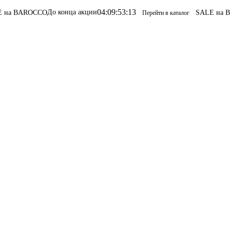
04
:
09
:
53
:
13
До конца акции
CCO
SALE на BAROCCO
S
Перейти в каталог