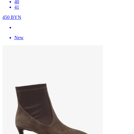
40
41
450
BYN
New