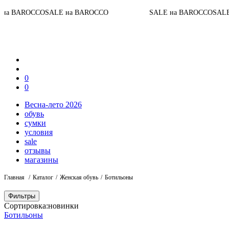
CO
SALE на BAROCCO
SALE на BAROCCO
SALE на BARO
0
0
Весна-лето 2026
обувь
сумки
условия
sale
отзывы
магазины
Главная
Каталог
Женская обувь
Ботильоны
Фильтры
Сортировка:
новинки
Ботильоны