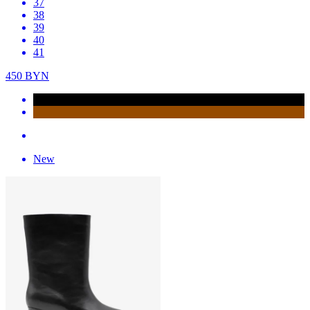
37
38
39
40
41
450
BYN
New