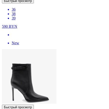
Быстрый просмотр
36
38
39
590
BYN
New
Быстрый просмотр