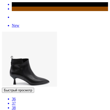
New
Быстрый просмотр
36
37
38