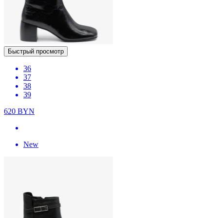
Быстрый просмотр
36
37
38
39
620
BYN
New