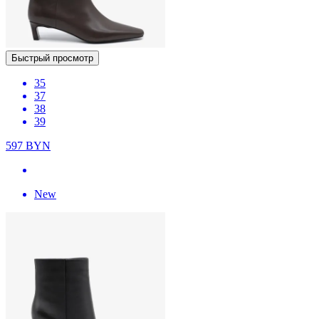
Быстрый просмотр
35
37
38
39
597
BYN
New