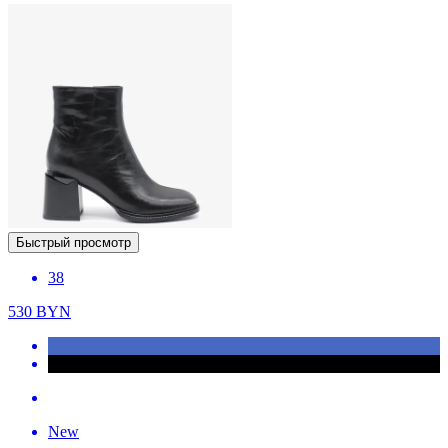
Быстрый просмотр
38
530
BYN
New