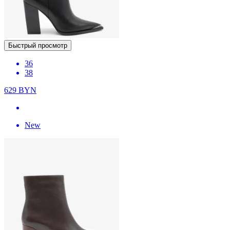
Быстрый просмотр
36
38
629
BYN
New