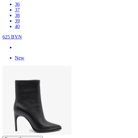
36
37
38
39
40
625
BYN
New