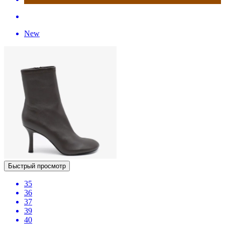
New
Быстрый просмотр
35
36
37
39
40