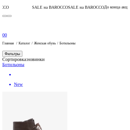
05
:
04
:
29
:
21
До конца акции
SALE на BAROCCO
SALE на BAROCCO
0
0
Главная
Каталог
Женская обувь
Ботильоны
Фильтры
Сортировка:
новинки
Ботильоны
New