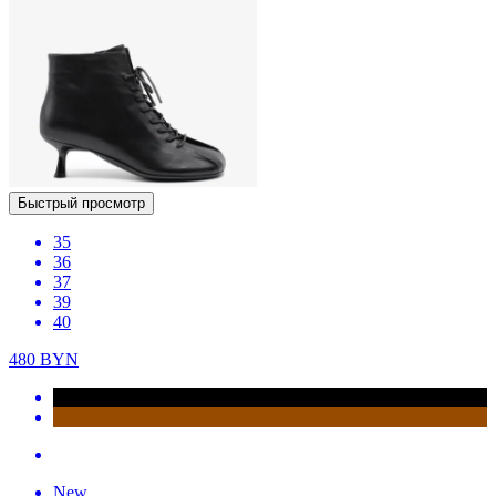
Быстрый просмотр
35
36
37
39
40
480
BYN
New