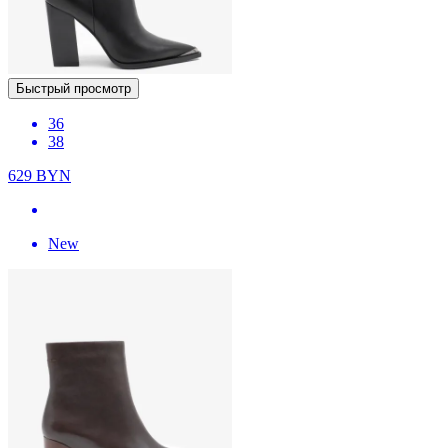
Быстрый просмотр
36
38
629
BYN
New