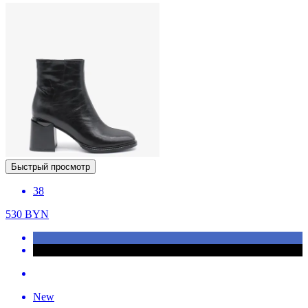
Быстрый просмотр
38
530
BYN
New