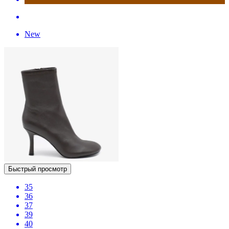
New
Быстрый просмотр
35
36
37
39
40