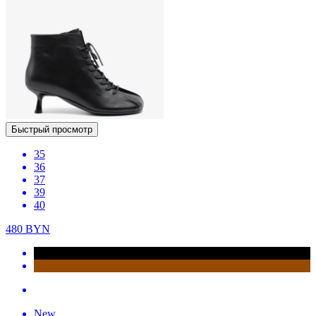
Быстрый просмотр
35
36
37
39
40
480
BYN
New