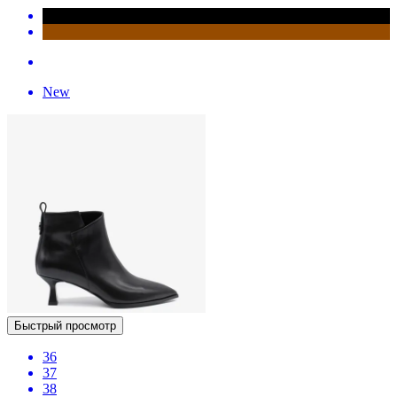
New
Быстрый просмотр
36
37
38