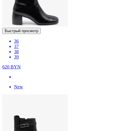
Быстрый просмотр
36
37
38
39
620
BYN
New