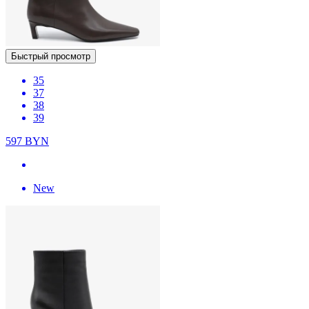
Быстрый просмотр
35
37
38
39
597
BYN
New