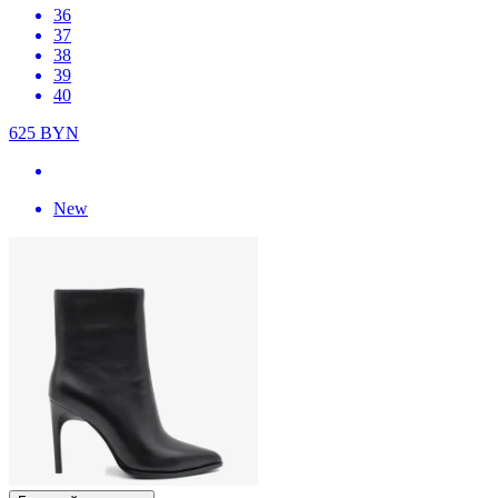
36
37
38
39
40
625
BYN
New