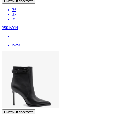
Быстрый просмотр
36
38
39
590
BYN
New
Быстрый просмотр