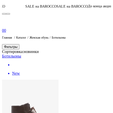
05
:
08
:
06
:
47
До конца акции
SALE на BAROCCO
SALE на BAROCCO
0
0
Главная
Каталог
Женская обувь
Ботильоны
Фильтры
Сортировка:
новинки
Ботильоны
New