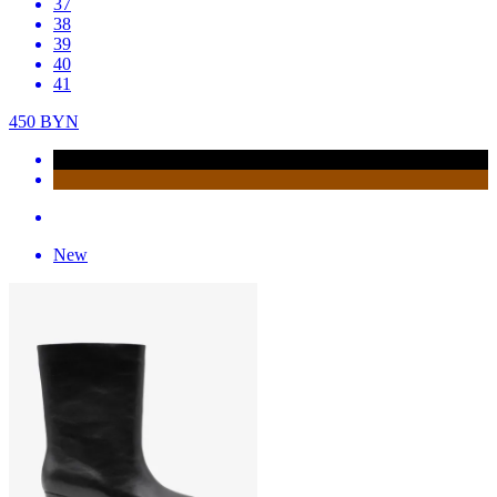
37
38
39
40
41
450
BYN
New