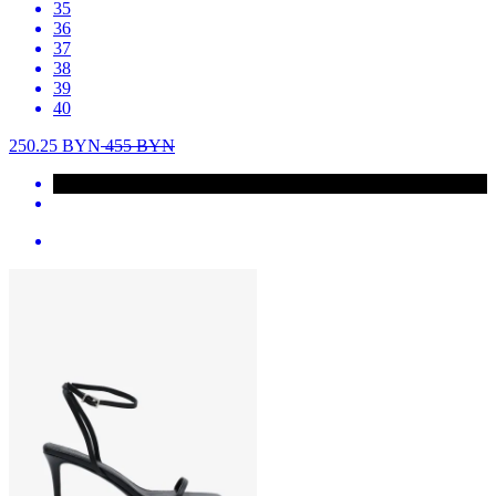
35
36
37
38
39
40
250.25
BYN
455
BYN