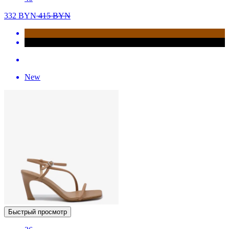
332
BYN
415
BYN
New
Быстрый просмотр