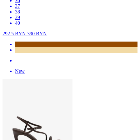
36
37
38
39
40
292.5
BYN
390
BYN
New