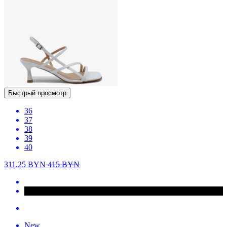
Быстрый просмотр
36
37
38
39
40
311.25
BYN
415
BYN
New