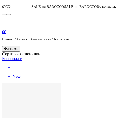
03
:
09
:
54
:
3
До конца акции
SALE на BAROCCO
SALE на BAROCCO
0
0
Главная
Каталог
Женская обувь
Босоножки
Фильтры
Сортировка:
новинки
Босоножки
New