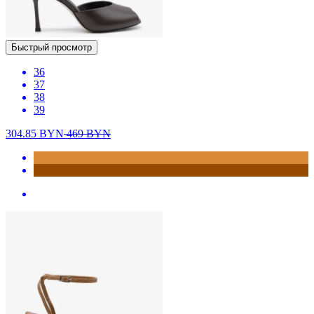
Быстрый просмотр
36
37
38
39
304.85
BYN
469
BYN