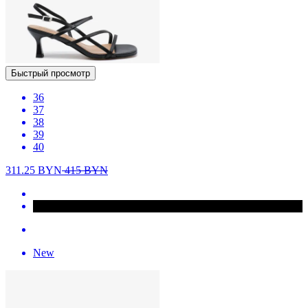
Быстрый просмотр
36
37
38
39
40
311.25
BYN
415
BYN
New