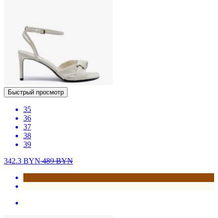
Быстрый просмотр
35
36
37
38
39
342.3
BYN
489
BYN