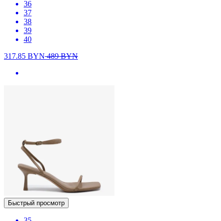
36
37
38
39
40
317.85
BYN
489
BYN
Быстрый просмотр
35