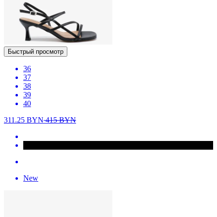
Быстрый просмотр
36
37
38
39
40
311.25
BYN
415
BYN
New