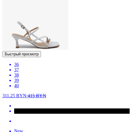
Быстрый просмотр
36
37
38
39
40
311.25
BYN
415
BYN
New