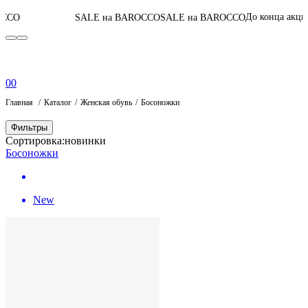
05
:
13
:
48
:
42
До конца акции
SALE на BAROCCO
SALE на BAROCCO
0
0
Главная
Каталог
Женская обувь
Босоножки
Фильтры
Сортировка:
новинки
Босоножки
New