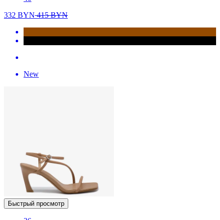
332
BYN
415
BYN
New
Быстрый просмотр