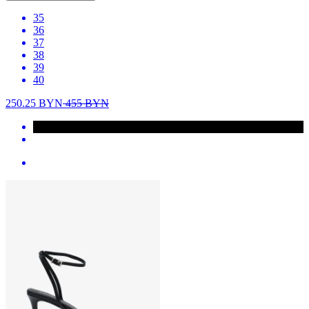
35
36
37
38
39
40
250.25
BYN
455
BYN