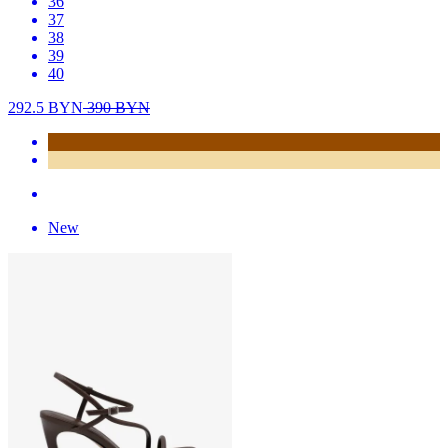
36
37
38
39
40
292.5
BYN
390
BYN
New