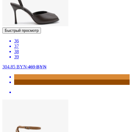
Быстрый просмотр
36
37
38
39
304.85
BYN
469
BYN