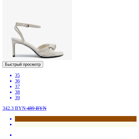
Быстрый просмотр
35
36
37
38
39
342.3
BYN
489
BYN