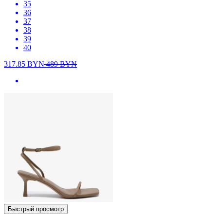
35
36
37
38
39
40
317.85
BYN
489
BYN
Быстрый просмотр