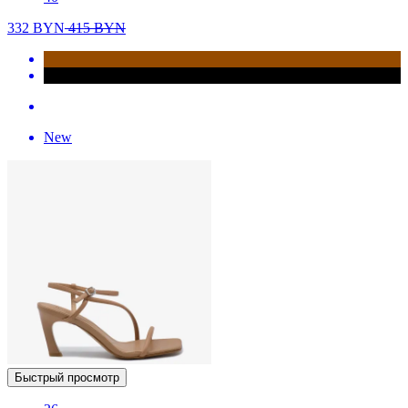
332
BYN
415
BYN
New
Быстрый просмотр