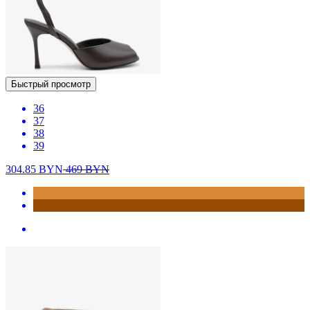
Быстрый просмотр
36
37
38
39
304.85
BYN
469
BYN