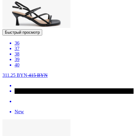
Быстрый просмотр
36
37
38
39
40
311.25
BYN
415
BYN
New