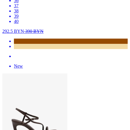
36
37
38
39
40
292.5
BYN
390
BYN
New