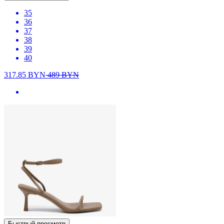
35
36
37
38
39
40
317.85
BYN
489
BYN
Быстрый просмотр