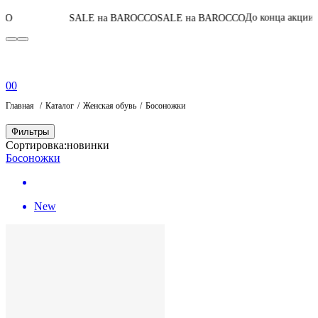
06
:
21
:
10
:
0
До конца акции
SALE на BAROCCO
SALE на BAROCCO
0
0
Главная
Каталог
Женская обувь
Босоножки
Фильтры
Сортировка:
новинки
Босоножки
New