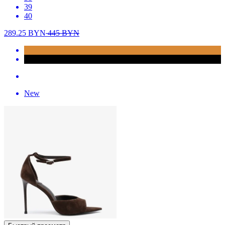
39
40
289.25
BYN
445
BYN
New