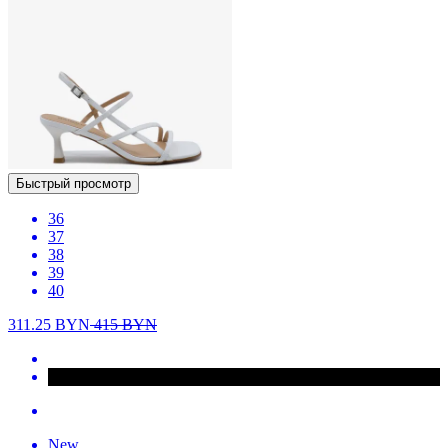
Быстрый просмотр
36
37
38
39
40
311.25
BYN
415
BYN
New