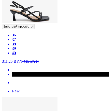
Быстрый просмотр
36
37
38
39
40
311.25
BYN
415
BYN
New