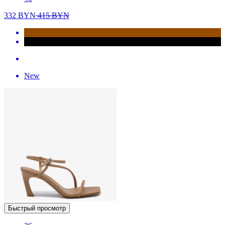
332
BYN
415
BYN
New
Быстрый просмотр