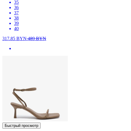
35
36
37
38
39
40
317.85
BYN
489
BYN
Быстрый просмотр