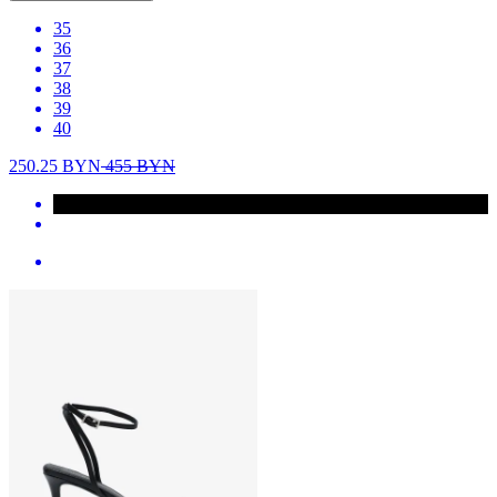
35
36
37
38
39
40
250.25
BYN
455
BYN