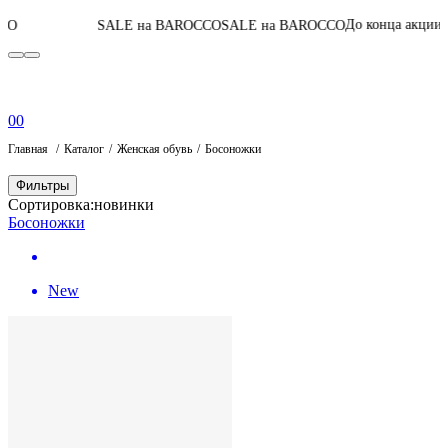
06
:
11
:
18
:
36
До конца акции
SALE на BAROCCO
SALE на BAROCCO
0
0
Главная
Каталог
Женская обувь
Босоножки
Фильтры
Сортировка:
новинки
Босоножки
New