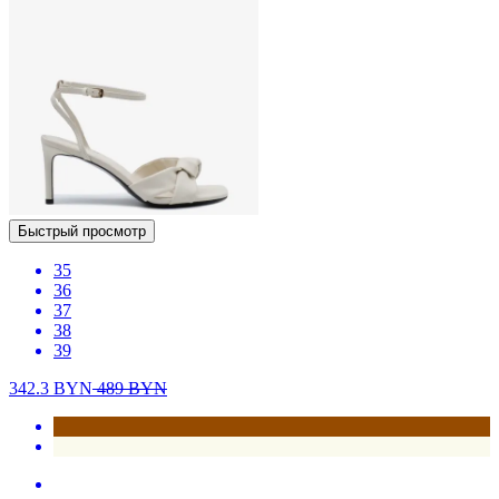
Быстрый просмотр
35
36
37
38
39
342.3
BYN
489
BYN