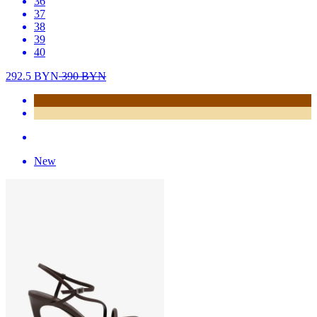
36
37
38
39
40
292.5
BYN
390
BYN
New