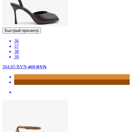
Быстрый просмотр
36
37
38
39
304.85
BYN
469
BYN