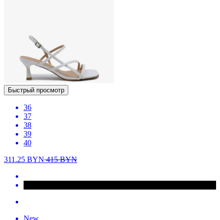
Быстрый просмотр
36
37
38
39
40
311.25
BYN
415
BYN
New