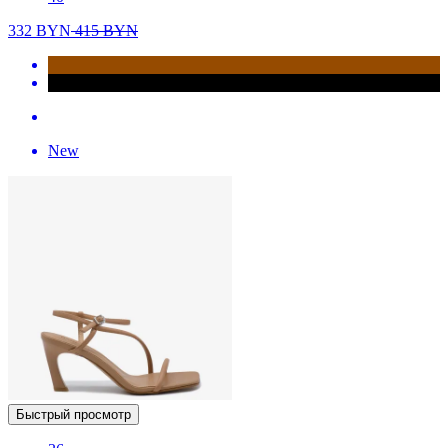
332
BYN
415
BYN
New
Быстрый просмотр