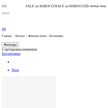
05
:
03
:
48
:
48
До конца акции
SALE на BAROCCO
SALE на BAROCCO
0
0
Главная
Каталог
Женская обувь
Босоножки
Фильтры
Сортировка:
новинки
Босоножки
New