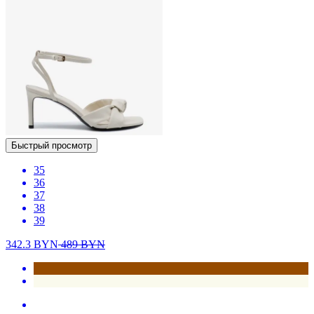
Быстрый просмотр
35
36
37
38
39
342.3
BYN
489
BYN