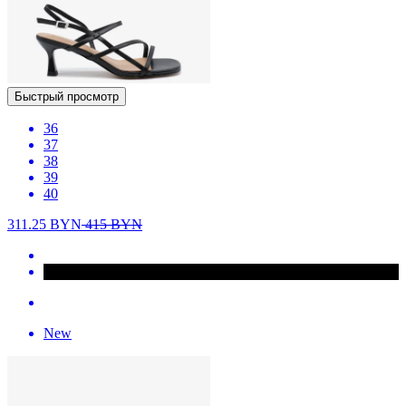
Быстрый просмотр
36
37
38
39
40
311.25
BYN
415
BYN
New