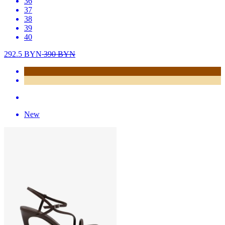
36
37
38
39
40
292.5
BYN
390
BYN
New