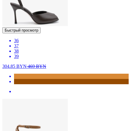
Быстрый просмотр
36
37
38
39
304.85
BYN
469
BYN