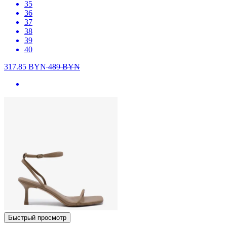
35
36
37
38
39
40
317.85
BYN
489
BYN
Быстрый просмотр