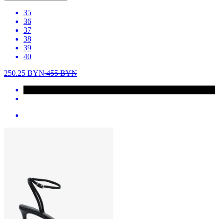
35
36
37
38
39
40
250.25
BYN
455
BYN